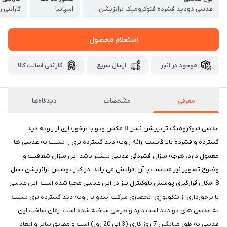
عدسی دودید فشرده فتوکرومیک ترانزیشن نسل 8 پروگرسیو ایندو مکس ویو با پوشش بلوکنترل انتخابی 1.67 Progressive Indo Transitions Gen8 MaxView
اسپانیا
گاراتنی رسمی 24 
استعلام محصول
موجود در انبار
ارسال سریع
گارانتی اصالت کالا
معرفی
مشخصات
دیدگاه‌ها
عدسی فتوکرومیک ترانزیشن نسل 8 مکس ویو با برخورداری از زاویه دید
گسترده و فشرده بالا قابلیت ارائه زاویه دید گسترده تری را نسبت به عدسی ها
معمول دارد، هرچه میزان فشردگی عدسی بیشتر باشد این میزان شفافیت و
وضوح تصویر نیز متناسب با آن افزایش می یابد. در کنار پوشش ترانزیشن نسل
8 امکان قرارگیری پوشش بلوکنترل نیز در این عدسی محیا شده است
. این عدسی
با برخورداری از تنکولوژی انحصاری شرکت ایندو با زاویه دید گسترده تری نسبت
به عدسی های دو دید استاندارد و طراحی ساخته شده است. زمان ساخت این
عدسی به طور میانگین 7 روز کاری (3 الی 20 روز) است و مطابق سایز و ابعاد