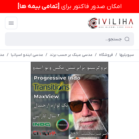
امكان صدور فاکتور برای
[تمامی بیمه ها]
سیویلیها
/
فروشگاه
/
عدسی عینک بر حسب برند
/
عدسی ایندو اسپانیا
/
عدسی دودی