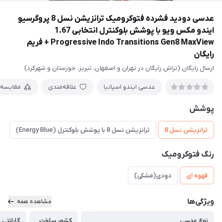
عدسی دودید فشرده فتوکرومیک ترانزیشن نسل 8 پروگرسیو
ایندو مکس ویو با پوشش بلوکنترل انتخابی 1.67
Progressive Indo Transitions Gen8 MaxView + فريم
رايگان
ارسال رایگان (تراش رایگان در تهران و اصفهان، تبریز، خوزستان و شهرکرد)
عدسی ایندو اسپانیا
علاقه‌مندی
مقایسه
پوشش
ترانزیشن نسل 8
ترانزیشن نسل 8 با پوشش بلوکنترل (Energy Blue)
رنگ فتوکرومیک
قهوه ای
دودی(مشکی)
ویژگی‌ها
مشاهده همه
نوع عدسی
کشور ساخت
گارانتی