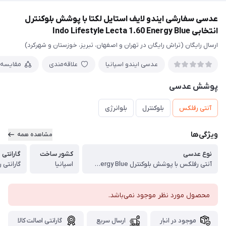
عدسی سفارشی ایندو لایف استایل لکتا با پوشش بلوکنترل
انتخابی Indo Lifestyle Lecta 1.60 Energy Blue
ارسال رایگان (تراش رایگان در تهران و اصفهان، تبریز، خوزستان و شهرکرد)
عدسی ایندو اسپانیا
علاقه‌مندی
مقایسه
پوشش عدسی
آنتی رفلکس
بلوکنترل
بلوانرژی
ویژگی‌ها
مشاهده همه
نوع عدسی
کشور ساخت
گارانتی
آنتی رفلکس با پوشش بلوکنترل Indo Lifestyle Pottencia 1.60 Energy Blue
اسپانیا
گارانتی رسمی 24 
محصول مورد نظر موجود نمی‌باشد.
موجود در انبار
ارسال سریع
گارانتی اصالت کالا