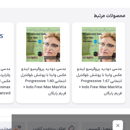
محصولات مرتبط
عدسی دودید پروگرسیو ایندو
عدسی دودید پروگرسیو ایندو
عدسی س
مکس وایتا با پوشش بلوکنترل
مکس وایتا با پوشش بلوکنترل
پلارایز
انتخابی 1.67 Progressive
انتخابی 1.60 Progressive
Unimax
Indo Free-Max MaxVita +
Indo Free-Max MaxVita +
فريم رايگان
فريم رايگان
arized
ctive
امکان پرداخت آنلاین
ضمانت ا
تحویل اکسپرس