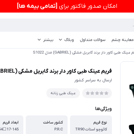
امكان صدور فاکتور برای
[تمامی بیمه ها]
 معاینه چشم
سوالات متداول
وبلاگ
بیشتر
عینک طبی کاور دار برند گابریل مشکی (GABRIEL) مدل S1022
فریم عینک طبی کاور دار برند گابریل مشکی (GABRIEL) مدل S1022
ارسال به سراسر کشور
عینک طبی زنانه
ویژگی‌ها
نوع فریم
کشور ساخت
ابعاد فریم
کائوچو استات TR90
P.R.C