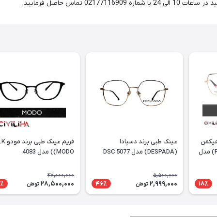
0 تماس حاصل فرمایید.
هیکمن
عینک طبی برند دسپادا
فریم عینک طبی
PURTT (Ana Hickmann) مدل
(DESPADA) مدل DSC 5077
(MODO) مدل 4083
47,000,000
5,500,000
28,500,000
2,999,000
٪
46٪
18٪
تومان
تومان