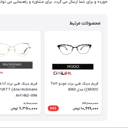
خورده و برای شما ارسال می گردد. برای مشاوره و راهنمایی می توانید در ساعات 10 الی 24 با شماره 2177116909
محصولات مرتبط
فریم عینک طبی برند مودو Tort
فریم عینک طبی برند آنا 
(MODO) مدل 4060
AH1462–09A
8,900,000
33,600,000
7,350,000
10,999,000
68٪
تومان
تومان