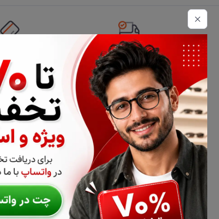
تحویل اکسپرس
امکان پرداخت 
اطلاعات تماس
02177116909
info@civiliha.com
ارسال فوری در تهران + ارسال به سراسر کشور
درباره فروشگاه عینک و عدسی سیویلیها