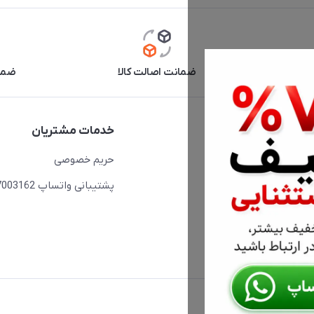
آنلاین
ضمانت اصالت کالا
ضما
دسترسی سریع
خدمات مشتریان
حساب کاربری
حریم خصوصی
مجله فروشگاه
پشتیبانی واتساپ 09397003162
لیست محصولات
درباره ما