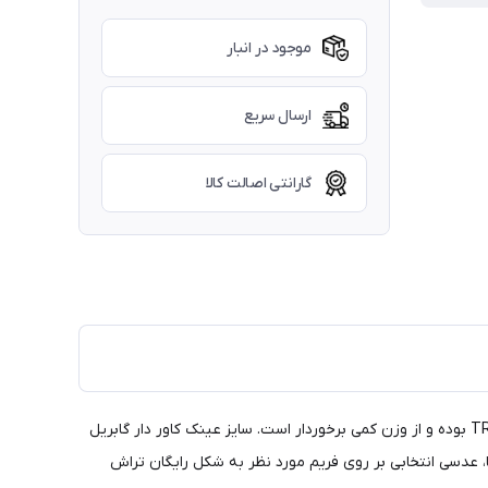
موجود در انبار
ارسال سریع
گارانتی اصالت کالا
عینک گابریل در مدل S1022 در رنگ مشکی براق و با کاور مگنت دار UV400 پلارایزد عرضه شده است. این فریم طبی دارای دسته های استات TR90 بوده و از وزن کمی برخوردار است. سایز عینک کاور دار گابریل
، عدسی انتخابی بر روی فریم مورد نظر به شکل رایگان تراش