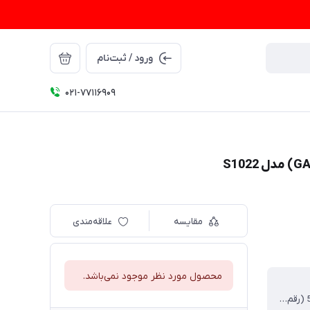
ورود / ثبت‌نام
021-77116909
مقایسه
علاقه‌مندی
محصول مورد نظر موجود نمی‌باشد.
17-145⬜54 (رقم اول عرض لنز، رقم دوم عرض پل عینک، رقم سوم طول دسته)