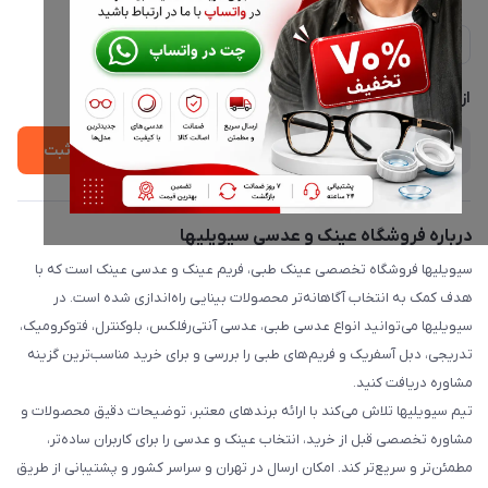
ارسال فوری در تهران + ارسال به سراسر کشور
مجله فروشگاه
حریم خصوصی
لیست محصولات
پشتیبانی واتساپ 09397003162
درباره ما
از جدید‌ترین تخفیف‌ها با‌ خبر شوید
ثبت
درباره فروشگاه عینک و عدسی سیویلیها
سیویلیها فروشگاه تخصصی عینک طبی، فریم عینک و عدسی عینک است که با
هدف کمک به انتخاب آگاهانه‌تر محصولات بینایی راه‌اندازی شده است. در
سیویلیها می‌توانید انواع عدسی طبی، عدسی آنتی‌رفلکس، بلوکنترل، فتوکرومیک،
تدریجی، دبل آسفریک و فریم‌های طبی را بررسی و برای خرید مناسب‌ترین گزینه
مشاوره دریافت کنید.
تیم سیویلیها تلاش می‌کند با ارائه برندهای معتبر، توضیحات دقیق محصولات و
مشاوره تخصصی قبل از خرید، انتخاب عینک و عدسی را برای کاربران ساده‌تر،
مطمئن‌تر و سریع‌تر کند. امکان ارسال در تهران و سراسر کشور و پشتیبانی از طریق