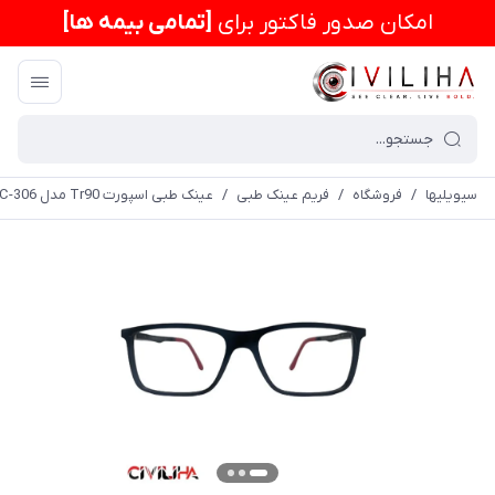
امكان صدور فاکتور برای
[تمامی بیمه ها]
سیویلیها
/
فروشگاه
/
فریم عینک طبی
/
عینک طبی اسپورت Tr90 مدل DSC-306 رنگ مشکی