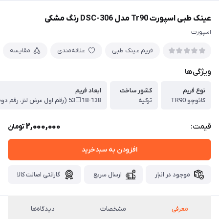
عینک طبی اسپورت Tr90 مدل DSC-306 رنگ مشکی
اسپورت
فریم عینک طبی
علاقه‌مندی
مقایسه
ویژگی‌ها
نوع فریم
کشور ساخت
ابعاد فریم
کائوچو TR90
ترکیه
2,000,000
قیمت:
تومان
افزودن به سبدخرید
موجود در انبار
ارسال سریع
گارانتی اصالت کالا
معرفی
مشخصات
دیدگاه‌ها