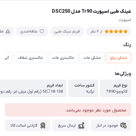
عینک طبی اسپورت Tr90 مدل DSC250
اسپورت
فریم عینک طبی
علاقه‌مندی
مق
از 4 نظر
رنگ
مشکی براق
مشکی مات
خاکستری مات
خاکستری شفاف
آبی م
ویژگی‌ها
نوع فریم
کشور ساخت
ابعاد فریم
کائوچو TR90
ترکیه
محصول مورد نظر موجود نمی‌باشد.
موجود در انبار
ارسال سریع
گارانتی اصالت کالا