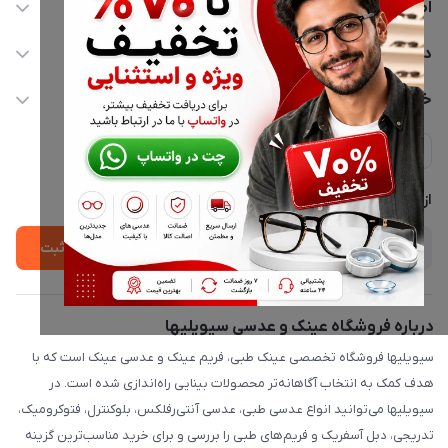
اطلاعات تماس
02177116909
دسترسی سریع
info@civiliha.com
حساب کاربری
خدمات مشتریان
ارسال فوری در تهران + ارسال به سراسر کشور
مجله فروشگاه
حریم خصوصی
لیست محصولات
پشتیبانی واتساپ 09397003162
درباره ما
از جدید‌ترین تخفیف‌ها با‌ خبر شوید
ثبت
درباره فروشگاه عینک و عدسی سیویلیها
سیویلیها فروشگاه تخصصی عینک طبی، فریم عینک و عدسی عینک است که با
هدف کمک به انتخاب آگاهانه‌تر محصولات بینایی راه‌اندازی شده است. در
سیویلیها می‌توانید انواع عدسی طبی، عدسی آنتی‌رفلکس، بلوکنترل، فتوکرومیک،
تدریجی، دبل آسفریک و فریم‌های طبی را بررسی و برای خرید مناسب‌ترین گزینه