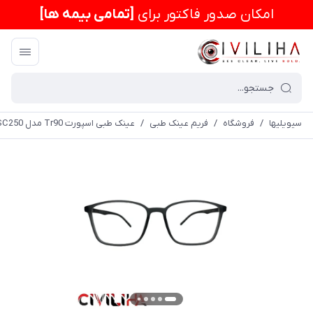
امكان صدور فاکتور برای
[تمامی بیمه ها]
سیویلیها
/
فروشگاه
/
فریم عینک طبی
/
عینک طبی اسپورت Tr90 مدل DSC250