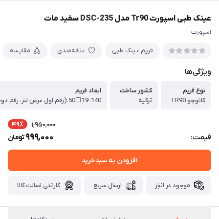
عینک طبی اسپورت Tr90 مدل DSC-235 سفید مات
اسپورت
فریم عینک طبی
علاقه‌مندی
مقایسه
ویژگی‌ها
نوع فریم
کشور ساخت
ابعاد فریم
کائوچو TR90
ترکیه
49٪
1,950,000
999,000
قیمت:
تومان
افزودن به سبدخرید
موجود در انبار
ارسال سریع
گارانتی اصالت کالا