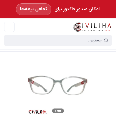
امکان صدور فاکتور برای
تمامی بیمه‌ها
سیویلیها
/
فروشگاه
/
فریم عینک طبی
/
عینک طبی اسپورت Tr90 مدل DSC-235 سفید مات