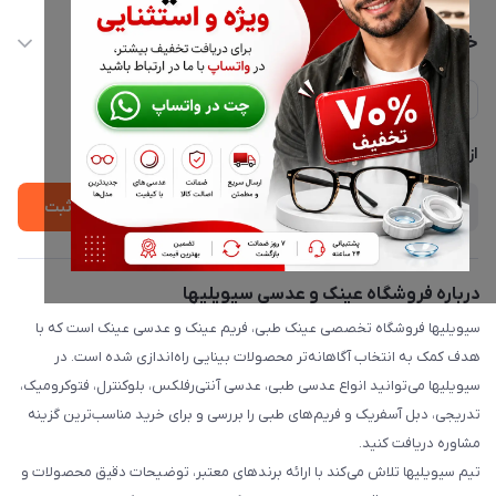
info@civiliha.com
حساب کاربری
خدمات مشتریان
ارسال فوری در تهران + ارسال به سراسر کشور
مجله فروشگاه
حریم خصوصی
لیست محصولات
پشتیبانی واتساپ 09397003162
درباره ما
از جدید‌ترین تخفیف‌ها با‌ خبر شوید
ثبت
درباره فروشگاه عینک و عدسی سیویلیها
سیویلیها فروشگاه تخصصی عینک طبی، فریم عینک و عدسی عینک است که با
هدف کمک به انتخاب آگاهانه‌تر محصولات بینایی راه‌اندازی شده است. در
سیویلیها می‌توانید انواع عدسی طبی، عدسی آنتی‌رفلکس، بلوکنترل، فتوکرومیک،
تدریجی، دبل آسفریک و فریم‌های طبی را بررسی و برای خرید مناسب‌ترین گزینه
مشاوره دریافت کنید.
تیم سیویلیها تلاش می‌کند با ارائه برندهای معتبر، توضیحات دقیق محصولات و