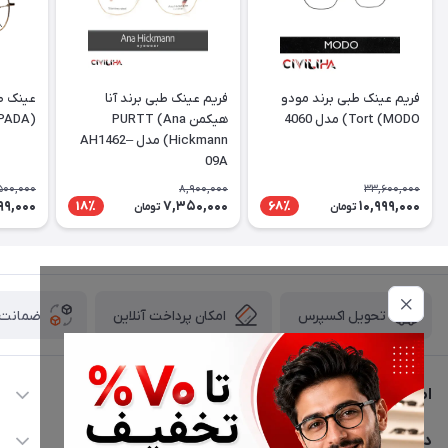
فریم عینک طبی برند مودو
فریم عینک طبی برند آنا
عینک طب
Tort (MODO) مدل 4060
هیکمن PURTT (Ana
(DESPADA) مدل DSC 5077
Hickmann) مدل AH1462–
09A
500,000
8,900,000
33,600,000
99,000
7,350,000
10,999,000
18٪
68٪
تومان
تومان
امکان پرداخت آنلاین
ضمانت ا
تحویل اکسپرس
اطلاعات تماس
02177116909
دسترسی سریع