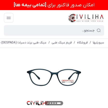
امكان صدور فاکتور برای
[تمامی بیمه ها]
سیویلیها
/
فروشگاه
/
فریم عینک طبی
/
عینک طبی برند دسپادا (DESPADA) مدل DSC288