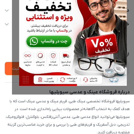
02177116909
دسترسی سریع
info@civiliha.com
حساب کاربری
خدمات مشتریان
ارسال فوری در تهران + ارسال به سراسر کشور
مجله فروشگاه
حریم خصوصی
لیست محصولات
پشتیبانی واتساپ 09397003162
درباره ما
از جدید‌ترین تخفیف‌ها با‌ خبر شوید
ثبت
درباره فروشگاه عینک و عدسی سیویلیها
سیویلیها فروشگاه تخصصی عینک طبی، فریم عینک و عدسی عینک است که با
هدف کمک به انتخاب آگاهانه‌تر محصولات بینایی راه‌اندازی شده است. در
سیویلیها می‌توانید انواع عدسی طبی، عدسی آنتی‌رفلکس، بلوکنترل، فتوکرومیک،
تدریجی، دبل آسفریک و فریم‌های طبی را بررسی و برای خرید مناسب‌ترین گزینه
مشاوره دریافت کنید.