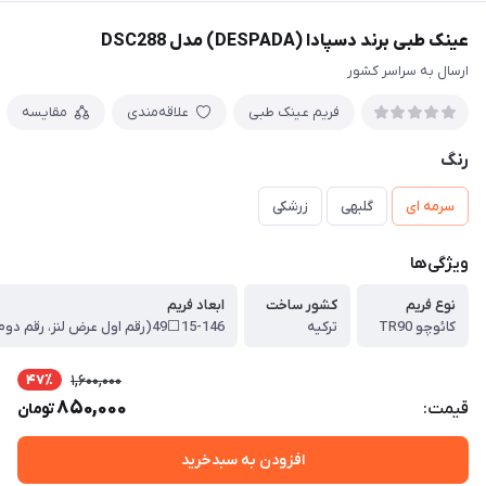
عینک طبی برند دسپادا (DESPADA) مدل DSC288
ارسال به سراسر کشور
فریم عینک طبی
علاقه‌مندی
مقایسه
رنگ
سرمه ای
گلبهی
زرشکی
ویژگی‌ها
نوع فریم
کشور ساخت
ابعاد فریم
کائوچو TR90
ترکیه
47٪
1,600,000
850,000
قیمت:
تومان
افزودن به سبدخرید