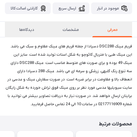
موجود در انبار
ارسال سریع
گارانتی اصالت کالا
معرفی
مشخصات
دیدگاه‌ها
فریم عینک DSC288 دسپادا از جمله فریم های عینک مقاوم و سبک می باشد.
این عینک طبی با متریال کائوچو به شکل استات تولید شده است. سایز این
عینک 49 بوده و برای صورت های متوسط مناسب است. عینک DSC288 دارای
سه تنوع رنگ گلبهی، زرشکی و سرمه ای می باشد. عینک 288 دسپادا دارای
انعطاف بالا و مقاومت در برابر ضربه است. در صورت سفارش عینک و عدسی در
سایت سیویلیها عدسی مورد نظر بر روی عینک فوق تراش خورده به شکل رایگان
برایتان ارسال خواهد شد. در صورت نیاز به دریافت تصاویر بیشتر می توانید با
شماره 02177116909 در ساعات 10 الی 24 تماس حاصل فرمایید.
محصولات مرتبط