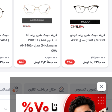
فریم عینک طبی برند مودو
فریم عینک طبی برند آنا
عینک طب
Tort (MODO) مدل 4060
هیکمن PURTT (Ana
(DESPADA) مدل DSC 5077
Hickmann) مدل AH1462–
09A
500,000
8,900,000
33,600,000
99,000
7,350,000
10,999,000
18٪
68٪
تومان
تومان
امکان پرداخت آنلاین
ضمانت ا
تحویل اکسپرس
اطلاعات تماس