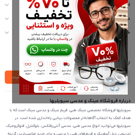
اطلاعات تماس
02177116909
دسترسی سریع
info@civiliha.com
حساب کاربری
خدمات مشتریان
ارسال فوری در تهران + ارسال به سراسر کشور
مجله فروشگاه
حریم خصوصی
لیست محصولات
پشتیبانی واتساپ 09397003162
درباره ما
از جدید‌ترین تخفیف‌ها با‌ خبر شوید
ثبت
درباره فروشگاه عینک و عدسی سیویلیها
سیویلیها فروشگاه تخصصی عینک طبی، فریم عینک و عدسی عینک است که با
هدف کمک به انتخاب آگاهانه‌تر محصولات بینایی راه‌اندازی شده است. در
سیویلیها می‌توانید انواع عدسی طبی، عدسی آنتی‌رفلکس، بلوکنترل، فتوکرومیک،
تدریجی، دبل آسفریک و فریم‌های طبی را بررسی و برای خرید مناسب‌ترین گزینه