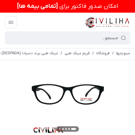
امكان صدور فاکتور برای
[تمامی بیمه ها]
سیویلیها
/
فروشگاه
/
فریم عینک طبی
/
عینک طبی برند دسپادا (DESPADA) مدل DSC280 مشکی