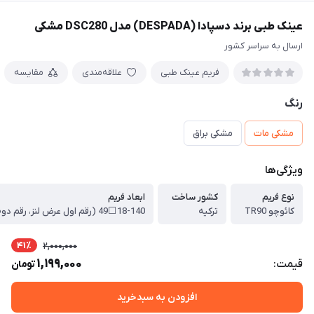
عینک طبی برند دسپادا (DESPADA) مدل DSC280 مشکی
ارسال به سراسر کشور
فریم عینک طبی
علاقه‌مندی
مقایسه
رنگ
مشکی مات
مشکی براق
ویژگی‌ها
نوع فریم
کشور ساخت
ابعاد فریم
کائوچو TR90
ترکیه
41٪
2,000,000
1,199,000
قیمت:
تومان
افزودن به سبدخرید