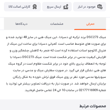
موجود در انبار
ارسال سریع
گارانتی اصالت کالا
معرفی
مشخصات
دیدگاه‌ها
عینک DSC273 برند ترکیه ای دسپادا، ،این عینک طبی در سایز 48 تولید شده و
برای صورت های متوسط مناسب است. کمپانی دسپادا برای ساخت این عینک از
متریال کائوچو استات استفاده کرده است که منجر به کاهش چشمگیر وزن و
افزایش کیفیت عدسی در برابر شکست شده است. عینک DSC273 دسپادا با
توجه به انعطاف پذیری بالای خود در برابر شکست مقاوم است در گروه عینک
های طبی نشکن قرار می گیرد. در صورت سفارش عینک و عدسی در سایت
سیویلیها عدسی مورد نظر بر روی عینک فوق تراش خورده به شکل رایگان
برایتان ارسال خواهد شد. در صورت نیاز به دریافت تصاویر بیشتر می توانید با
شماره 02177116909 در ساعات 10 الی 24 تماس حاصل فرمایید.
محصولات مرتبط