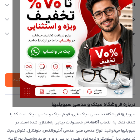
اطلاعات تماس
02177116909
دسترسی سریع
info@civiliha.com
حساب کاربری
خدمات مشتریان
ارسال فوری در تهران + ارسال به سراسر کشور
مجله فروشگاه
حریم خصوصی
لیست محصولات
پشتیبانی واتساپ 09397003162
درباره ما
از جدید‌ترین تخفیف‌ها با‌ خبر شوید
ثبت
درباره فروشگاه عینک و عدسی سیویلیها
سیویلیها فروشگاه تخصصی عینک طبی، فریم عینک و عدسی عینک است که با
هدف کمک به انتخاب آگاهانه‌تر محصولات بینایی راه‌اندازی شده است. در
سیویلیها می‌توانید انواع عدسی طبی، عدسی آنتی‌رفلکس، بلوکنترل، فتوکرومیک،
تدریجی، دبل آسفریک و فریم‌های طبی را بررسی و برای خرید مناسب‌ترین گزینه