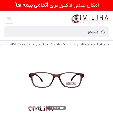
امكان صدور فاکتور برای
[تمامی بیمه ها]
سیویلیها
/
فروشگاه
/
فریم عینک طبی
/
عینک طبی برند دسپادا (DESPADA) مدل DSC273