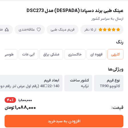
عینک طبی برند دسپادا (DESPADA) مدل DSC273
ارسال به سراسر کشور
فریم عینک طبی
علاقه‌مندی
مق
از 15 نظر
رنگ
گلبهی
قهوه ای
خاکستری
مشکی براق
آبی مات
طوسی برا
ویژگی‌ها
نوع فریم
کشور ساخت
ابعاد فریم
کائوچو TR90
ترکیه
40٪
1,800,000
1,088,000
قیمت:
تومان
افزودن به سبدخرید