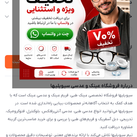
02177116909
دسترسی سریع
info@civiliha.com
حساب کاربری
خدمات مشتریان
ارسال فوری در تهران + ارسال به سراسر کشور
مجله فروشگاه
حریم خصوصی
لیست محصولات
پشتیبانی واتساپ 09397003162
درباره ما
از جدید‌ترین تخفیف‌ها با‌ خبر شوید
ثبت
درباره فروشگاه عینک و عدسی سیویلیها
سیویلیها فروشگاه تخصصی عینک طبی، فریم عینک و عدسی عینک است که با
هدف کمک به انتخاب آگاهانه‌تر محصولات بینایی راه‌اندازی شده است. در
سیویلیها می‌توانید انواع عدسی طبی، عدسی آنتی‌رفلکس، بلوکنترل، فتوکرومیک،
تدریجی، دبل آسفریک و فریم‌های طبی را بررسی و برای خرید مناسب‌ترین گزینه
مشاوره دریافت کنید.
تیم سیویلیها تلاش می‌کند با ارائه برندهای معتبر، توضیحات دقیق محصولات و