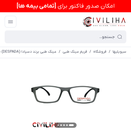
امكان صدور فاکتور برای
[تمامی بیمه ها]
سیویلیها
/
فروشگاه
/
فریم عینک طبی
/
عینک طبی برند دسپادا (DESPADA) مدل DSC272