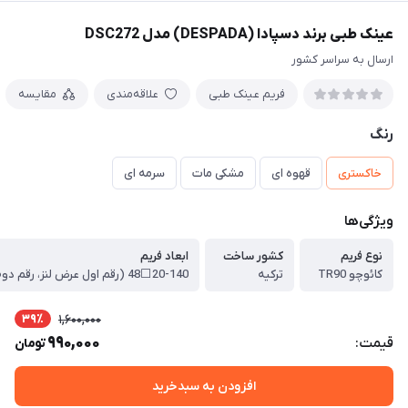
عینک طبی برند دسپادا (DESPADA) مدل DSC272
ارسال به سراسر کشور
فریم عینک طبی
علاقه‌مندی
مقایسه
رنگ
خاکستری
قهوه ای
مشکی مات
سرمه ای
ویژگی‌ها
نوع فریم
کشور ساخت
ابعاد فریم
کائوچو TR90
ترکیه
39٪
1,600,000
990,000
قیمت:
تومان
افزودن به سبدخرید