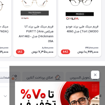
فریم عینک طبی برند مودو
فریم عینک طبی برند آنا
عینک طب
Tort (MODO) مدل 4060
هیکمن PURTT (Ana
(DESPADA) مدل DSC 5077
Hickmann) مدل AH1462–
09A
500,000
8,900,000
33,600,000
99,000
7,350,000
10,999,000
18٪
68٪
تومان
تومان
امکان پرداخت آنلاین
ضمانت ا
تحویل اکسپرس
اطلاعات تماس