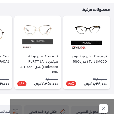
محصولات مرتبط
فریم عینک طبی برند مودو
فریم عینک طبی برند آنا
عینک طب
Tort (MODO) مدل 4060
هیکمن PURTT (Ana
(DESPADA) مدل DSC 5077
Hickmann) مدل AH1462–
09A
500,000
8,900,000
33,600,000
99,000
7,350,000
10,999,000
18٪
68٪
تومان
تومان
امکان پرداخت آنلاین
ضمانت ا
تحویل اکسپرس