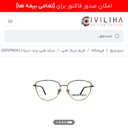
امكان صدور فاکتور برای
[تمامی بیمه ها]
سیویلیها
/
فروشگاه
/
فریم عینک طبی
/
عینک طبی برند دسپادا (DESPADA) مدل DSC 5079