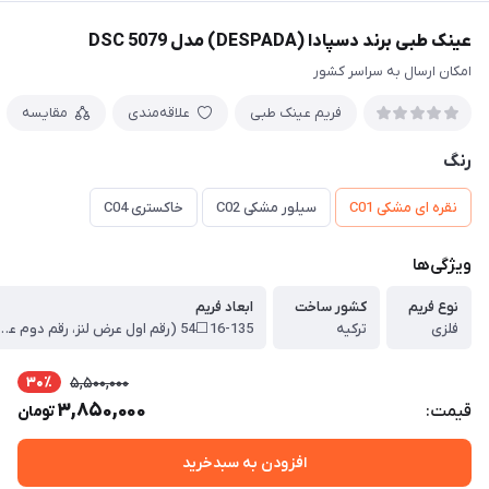
عینک طبی برند دسپادا (DESPADA) مدل DSC 5079
امکان ارسال به سراسر کشور
فریم عینک طبی
علاقه‌مندی
مقایسه
رنگ
نقره ای مشکی C01
سیلور مشکی C02
خاکستری C04
ویژگی‌ها
نوع فریم
کشور ساخت
ابعاد فریم
فلزی
ترکیه
16-135⬜54 (رقم اول عرض لنز، رقم دوم عرض پل عینک،
30٪
5,500,000
3,850,000
قیمت:
تومان
افزودن به سبدخرید