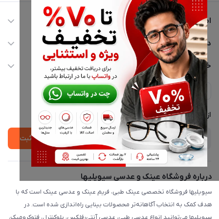
اطلاعات تماس
02177116909
دسترسی سریع
info@civiliha.com
حساب کاربری
خدمات مشتریان
ارسال فوری در تهران + ارسال به سراسر کشور
مجله فروشگاه
حریم خصوصی
لیست محصولات
پشتیبانی واتساپ 09397003162
درباره ما
از جدید‌ترین تخفیف‌ها با‌ خبر شوید
ثبت
درباره فروشگاه عینک و عدسی سیویلیها
سیویلیها فروشگاه تخصصی عینک طبی، فریم عینک و عدسی عینک است که با
هدف کمک به انتخاب آگاهانه‌تر محصولات بینایی راه‌اندازی شده است. در
سیویلیها می‌توانید انواع عدسی طبی، عدسی آنتی‌رفلکس، بلوکنترل، فتوکرومیک،