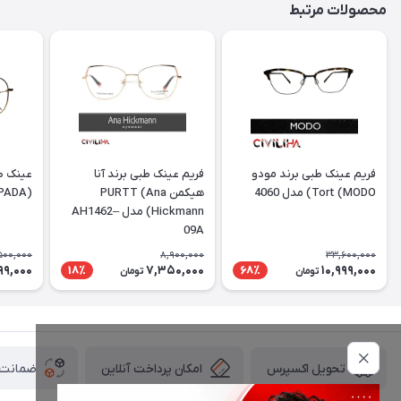
محصولات مرتبط
فریم عینک طبی برند مودو
فریم عینک طبی برند آنا
عینک طب
Tort (MODO) مدل 4060
هیکمن PURTT (Ana
(DESPADA) مدل DSC 5077
Hickmann) مدل AH1462–
09A
500,000
8,900,000
33,600,000
99,000
7,350,000
10,999,000
18٪
68٪
تومان
تومان
امکان پرداخت آنلاین
ضمانت ا
تحویل اکسپرس