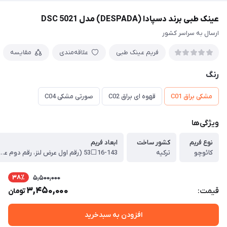
عینک طبی برند دسپادا (DESPADA) مدل DSC 5021
ارسال به سراسر کشور
فریم عینک طبی
علاقه‌مندی
مقایسه
رنگ
مشکی براق C01
قهوه ای براق C02
صورتی مشکی C04
ویژگی‌ها
نوع فریم
کشور ساخت
ابعاد فریم
کائوچو
ترکیه
16-143⬜53 (رقم اول عرض لنز، رقم دوم عرض پل عینک،
38٪
5,500,000
3,450,000
قیمت:
تومان
افزودن به سبدخرید