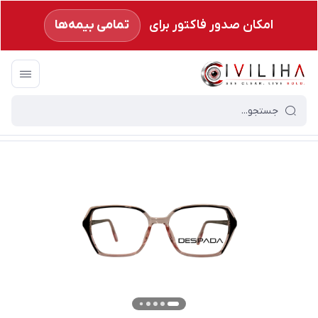
امکان صدور فاکتور برای
تمامی بیمه‌ها
سیویلیها
/
فروشگاه
/
فریم عینک طبی
/
عینک طبی برند دسپادا (DESPADA) مدل DSC 5021