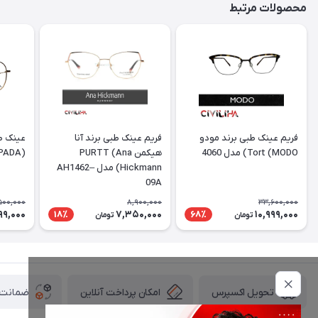
محصولات مرتبط
فریم عینک طبی برند مودو
فریم عینک طبی برند آنا
عینک طب
Tort (MODO) مدل 4060
هیکمن PURTT (Ana
(DESPADA) مدل DSC 5077
Hickmann) مدل AH1462–
09A
500,000
8,900,000
33,600,000
99,000
7,350,000
10,999,000
18٪
68٪
تومان
تومان
امکان پرداخت آنلاین
ضمانت ا
تحویل اکسپرس