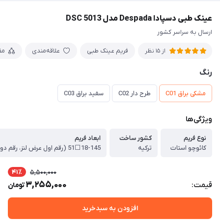
عینک طبی دسپادا Despada مدل DSC 5013
ارسال به سراسر کشور
فریم عینک طبی
علاقه‌مندی
مق
از 15 نظر
رنگ
مشکی براق C01
طرح دار C02
سفید براق C03
ویژگی‌ها
نوع فریم
کشور ساخت
ابعاد فریم
کائوچو استات
ترکیه
41٪
5,500,000
3,255,000
قیمت:
تومان
افزودن به سبدخرید