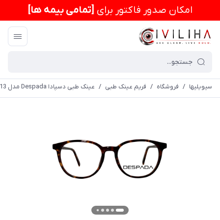
امكان صدور فاکتور برای
[تمامی بیمه ها]
سیویلیها
/
فروشگاه
/
فریم عینک طبی
/
عینک طبی دسپادا Despada مدل DSC 5013