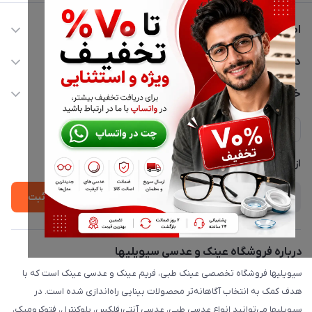
اطلاعات تماس
02177116909
دسترسی سریع
info@civiliha.com
حساب کاربری
خدمات مشتریان
ارسال فوری در تهران + ارسال به سراسر کشور
مجله فروشگاه
حریم خصوصی
لیست محصولات
پشتیبانی واتساپ 09397003162
درباره ما
از جدید‌ترین تخفیف‌ها با‌ خبر شوید
ثبت
درباره فروشگاه عینک و عدسی سیویلیها
سیویلیها فروشگاه تخصصی عینک طبی، فریم عینک و عدسی عینک است که با
هدف کمک به انتخاب آگاهانه‌تر محصولات بینایی راه‌اندازی شده است. در
سیویلیها می‌توانید انواع عدسی طبی، عدسی آنتی‌رفلکس، بلوکنترل، فتوکرومیک،