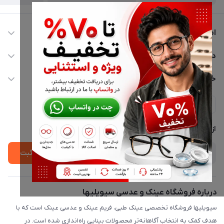
اطلاعات تماس
02177116909
دسترسی سریع
info@civiliha.com
حساب کاربری
خدمات مشتریان
ارسال فوری در تهران + ارسال به سراسر کشور
مجله فروشگاه
حریم خصوصی
لیست محصولات
پشتیبانی واتساپ 09397003162
درباره ما
از جدید‌ترین تخفیف‌ها با‌ خبر شوید
ثبت
درباره فروشگاه عینک و عدسی سیویلیها
سیویلیها فروشگاه تخصصی عینک طبی، فریم عینک و عدسی عینک است که با
هدف کمک به انتخاب آگاهانه‌تر محصولات بینایی راه‌اندازی شده است. در