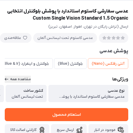
عدسی سفارشی کاستوم استاندارد با پوشش بلوکنترل انتخابی
Custom Single Vision Standard 1.5 Organic
ارسال (تراش رایگان در تهران، اهواز، اصفهان، تبریز)
عدسی کاستوم تحت لیسانس آلمان
علاقه‌مندی
پوشش عدسی
آنتی رفلکس (Nano)
بلوکنترل (Blue)
بلوکنترل و اینفرارد (Energy Blue & Ir)
ویژگی‌ها
مشاهده همه
نوع عدسی
کشور ساخت
گ
عدسی سفارشی کاستوم استاندارد با پوشش بلوکنترل انتخابی Custom Single Vision Standard Organic
تحت لیسانس آلمان
گ
استعلام محصول
موجود در انبار
ارسال سریع
گارانتی اصالت کالا