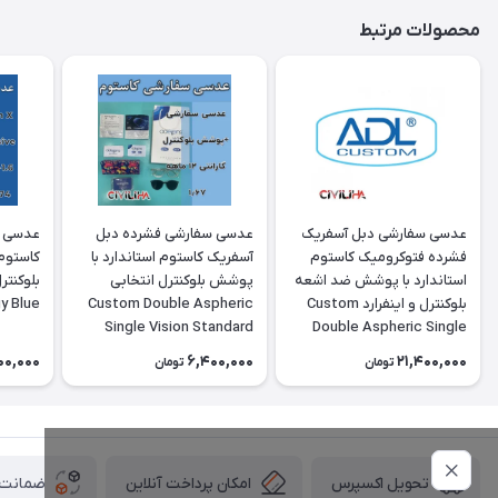
محصولات مرتبط
عدسی سفارشی دبل آسفریک
عدسی سفارشی فشرده دبل
عدسی د
فشرده فتوکرومیک کاستوم
آسفریک کاستوم استاندارد با
کاستوم
استاندارد با پوشش ضد اشعه
پوشش بلوکنترل انتخابی
بلوکنترل و اینفرارد Custom
Custom Double Aspheric
y Blue
Single Vision Standard
Double Aspheric Single
1.67 Organic
Vision Standard 1.67
00,000
6,400,000
21,400,000
تومان
تومان
Photocromic Spin-Coated
Energy Blue (Blue control
& infrared)
امکان پرداخت آنلاین
ضمانت ا
تحویل اکسپرس