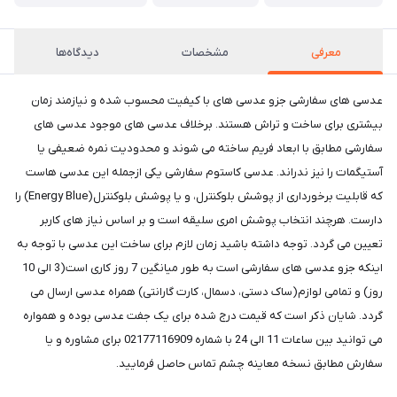
معرفی
مشخصات
دیدگاه‌ها
عدسی های سفارشی جزو عدسی های با کیفیت محسوب شده و نیازمند زمان
بیشتری برای ساخت و تراش هستند. برخلاف عدسی های موجود عدسی های
سفارشی مطابق با ابعاد فریم ساخته می شوند و محدودیت نمره ضعیفی یا
آستیگمات را نیز ندراند. عدسی کاستوم سفارشی یکی ازجمله این عدسی هاست
که قابلیت برخورداری از پوشش بلوکنترل، و یا پوشش بلوکنترل(Energy Blue) را
دارست. هرچند انتخاب پوشش امری سلیقه است و بر اساس نیاز های کاربر
تعیین می گردد. توجه داشته باشید زمان لازم برای ساخت این عدسی با توجه به
اینکه جزو عدسی های سفارشی است به طور میانگین 7 روز کاری است(3 الی 10
روز) و تمامی لوازم(ساک دستی، دسمال، کارت گارانتی) همراه عدسی ارسال می
گردد. شایان ذکر است که قیمت درج شده برای یک جفت عدسی بوده و همواره
می توانید بین ساعات 11 الی 24 با شماره 02177116909 برای مشاوره و یا
سفارش مطابق نسخه معاینه چشم تماس حاصل فرمایید.