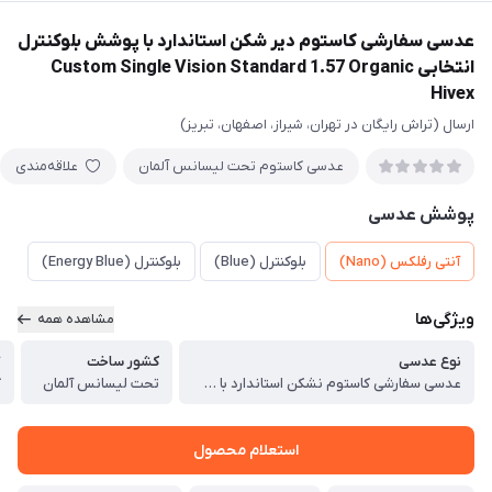
عدسی سفارشی کاستوم دیر شکن استاندارد با پوشش بلوکنترل
انتخابی Custom Single Vision Standard 1.57 Organic
Hivex
ارسال (تراش رایگان در تهران، شیراز، اصفهان، تبریز)
عدسی کاستوم تحت لیسانس آلمان
علاقه‌مندی
پوشش عدسی
آنتی رفلکس (Nano)
بلوکنترل (Blue)
بلوکنترل (Energy Blue)
ویژگی‌ها
مشاهده همه
نوع عدسی
کشور ساخت
گ
عدسی سفارشی کاستوم نشکن استاندارد با پوشش بلوکنترل انتخابی Custom Single Vision Standard 1.57 Organic Hivex
تحت لیسانس آلمان
گ
استعلام محصول