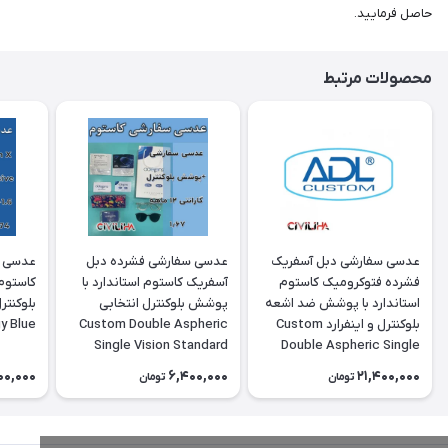
حاصل فرمایید.
محصولات مرتبط
عدسی سفارشی دبل آسفریک
عدسی سفارشی فشرده دبل
عدسی د
فشرده فتوکرومیک کاستوم
آسفریک کاستوم استاندارد با
کاستوم
استاندارد با پوشش ضد اشعه
پوشش بلوکنترل انتخابی
بلوکنترل و اینفرارد Custom
Custom Double Aspheric
y Blue
Single Vision Standard
Double Aspheric Single
1.67 Organic
Vision Standard 1.67
00,000
6,400,000
21,400,000
تومان
تومان
Photocromic Spin-Coated
Energy Blue (Blue control
& infrared)