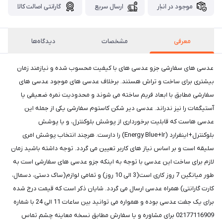
موجود در انبار
ارسال سریع
گارانتی اصالت کالا
معرفی
مشخصات
دیدگاه‌ها
عدسی های سفارشی جزو عدسی های با کیفیت محسوب شده و نیازمند زمان
بیشتری برای ساخت و تراش هستند. برخلاف عدسی های موجود عدسی های
سفارشی مطابق با ابعاد فریم ساخته می شوند و محدودیت نمره ضعیفی یا
آستیگمات را نیز ندراند. عدسی دیر شکن کاستوم سفارشی یکی از جمله این
عدسی هاست که قابلیت برخورداری از پوشش بلوکنترل، و یا پوشش
بلوکنترل+اینفرارد (Energy Blue+Ir) را دارست. هرچند انتخاب پوشش امری
سلیقه است و بر اساس نیاز های کاربر تعیین می گردد. توجه داشته باشید زمان
لازم برای ساخت این عدسی با توجه به اینکه جزو عدسی های سفارشی است به
طور میانگین 7 روز کاری است(3 الی 10 روز) و تمامی لوازم(ساک دستی، دسمال،
کارت گارانتی) همراه عدسی ارسال می گردد. شایان ذکر است که قیمت درج شده
برای یک جفت عدسی بوده و همواره می توانید بین ساعات 11 الی 24 با شماره
02177116909 برای مشاوره و یا سفارش مطابق نسخه معاینه چشم تماس