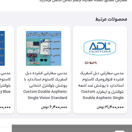
سفارش مطابق نسخه معاینه چشم تماس حاصل فرمایید.
محصولات مرتبط
عدسی سفارشی دبل آسفریک
عدسی سفارشی فشرده دبل
عدسی د
فشرده فتوکرومیک کاستوم
آسفریک کاستوم استاندارد با
کاستوم
استاندارد با پوشش ضد اشعه
پوشش بلوکنترل انتخابی
بلوکنترل و اینفرارد Custom
Custom Double Aspheric
y Blue
Single Vision Standard
Double Aspheric Single
1.67 Organic
Vision Standard 1.67
00,000
6,400,000
21,400,000
تومان
تومان
Photocromic Spin-Coated
Energy Blue (Blue control
& infrared)