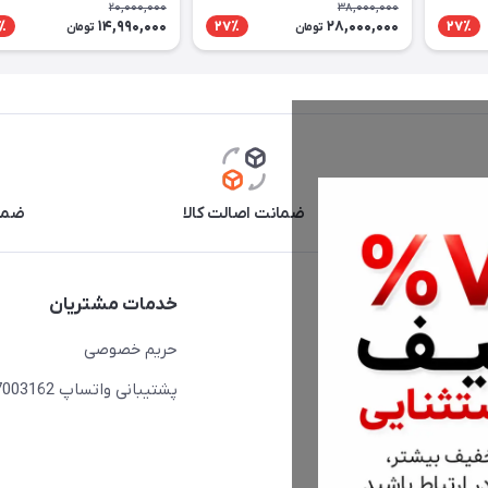
20,000,000
38,000,000
14,990,000
28,000,000
٪
27٪
27٪
تومان
تومان
آنلاین
ضمانت اصالت کالا
ضما
دسترسی سریع
خدمات مشتریان
حساب کاربری
حریم خصوصی
مجله فروشگاه
پشتیبانی واتساپ 09397003162
لیست محصولات
درباره ما