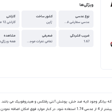
ویژگی‌ها
نوع عدسی
کشور ساخت
گارانتی
عدسی سفارشی فشرده آساهی با پوشش بلوکنترل انتخابی Asahi Lite Single Vision Clear 1.67
ژاپن
ضریب فشردگی
ضعیفی
مشاهده
1.67
تمامی نمرات موجود است
همه ویژگی‌ه
نمرات کمتر از 6 مناسب است هرچند توصیه می گردد برای نمرات بیشتر از 4 از عدسی 1.74 است