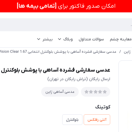
امكان صدور فاکتور برای
[تمامی بیمه ها]
 معاینه چشم
سوالات متداول
وبلاگ
بیشتر
ژاپن
/
عدسی سفارشی فشرده آساهی با پوشش بلوکنترل انتخابی Asahi Lite Single Vision Clear 1.67
عدسی سفارشی فشرده آساهی با پوشش بلوکنترل انتخابی Single Vision Clear 1.67
ارسال رایگان (تراش رایگان در تهران)
عدسی آساهی ژاپن
کوتینگ
آنتی رفلکس
بلوکنترل