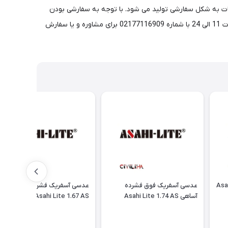
 در تمامی نمرات ضعیفی و آستیگمات به شکل سفارشی تولید می شود. با توجه به سفارشی بودن
عدسی مدت زمان ساخت آن 3 الی 10 روز می باشد. شایان ذکر است که قیمت درج شده برای یک جفت عدسی بوده و همواره می توانید بین ساعات 11 الی 24 با شماره 02177116909 برای مشاوره و یا سفارش
 آسفریک آساهی Asahi
عدسی آسفریک فوق فشرده
عدسی آسفریک فشرده آساهی
آساهی Asahi Lite 1.74 AS
Asahi Lite 1.67 AS