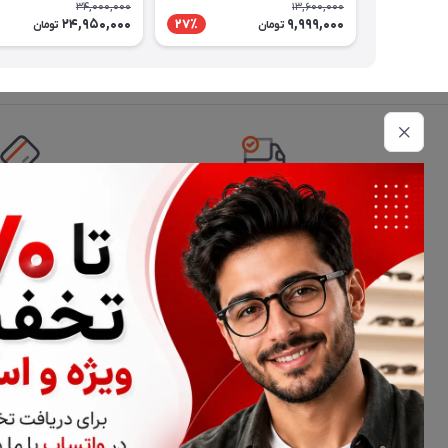
34,000,000
13,600,000
24,950,000
9,999,000
27٪
تومان
تومان
تحویل اکسپرس
امکان پرداخت 
اطلاعات تماس
02177116909
info@civiliha.com
ارسال فوری در تهران + ارسال به سراسر کشور