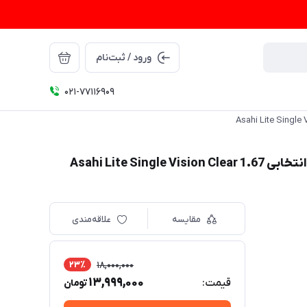
ورود / ثبت‌نام
021-77116909
Asahi Lite 
مقایسه
علاقه‌مندی
23٪
18,000,000
13,999,000
قیمت:
تومان