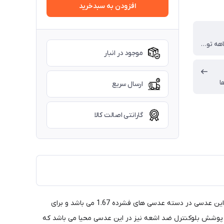
افزودن به سبدخرید
گارانتی 12 ماهه تولید
موجود در انبار
ا
ارسال سریع
گارانتی اصالت کالا
عدسی سفارشی آساهی لایت ژاپن شامل پوشش +SHMC می باشد که بیانگر وجود لایه ضد خش، پوشش آنتی رفلکس و هیدروفوبیک می باشد. این عدسی در دسته عدسی های فشرده 1.67 می باشد و برای
فاده شود. در کنار موارد فوق امکان اضافه نمودن پوشش بلوکنترل ضد اشعه نیز در این عدسی محیا می باشد که