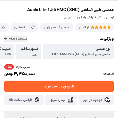
عدسی طبی آساهی Asahi Lite 1.55 HMC (SHC)
ارسال رایگان (تراش رایگان در تهران)
عدسی آساهی ژاپن
علاقه‌مندی
از 9 نظر
ویژگی‌ها
مشاهده همه
نوع عدسی
کشور ساخت
ضریب ف
عدسی طبی آساهی Asahi Lite 1.55 HMC (SHC)
ژاپن
1.55
15٪
5,200,000
4,450,000
قیمت:
تومان
افزودن به سبدخرید
موجود در انبار
ارسال سریع
گارانتی اصالت کالا