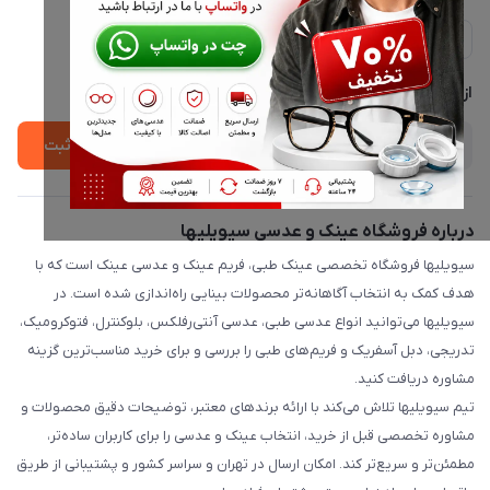
ارسال فوری در تهران + ارسال به سراسر کشور
مجله فروشگاه
حریم خصوصی
لیست محصولات
پشتیبانی واتساپ 09397003162
درباره ما
از جدید‌ترین تخفیف‌ها با‌ خبر شوید
ثبت
درباره فروشگاه عینک و عدسی سیویلیها
سیویلیها فروشگاه تخصصی عینک طبی، فریم عینک و عدسی عینک است که با
هدف کمک به انتخاب آگاهانه‌تر محصولات بینایی راه‌اندازی شده است. در
سیویلیها می‌توانید انواع عدسی طبی، عدسی آنتی‌رفلکس، بلوکنترل، فتوکرومیک،
تدریجی، دبل آسفریک و فریم‌های طبی را بررسی و برای خرید مناسب‌ترین گزینه
مشاوره دریافت کنید.
تیم سیویلیها تلاش می‌کند با ارائه برندهای معتبر، توضیحات دقیق محصولات و
مشاوره تخصصی قبل از خرید، انتخاب عینک و عدسی را برای کاربران ساده‌تر،
مطمئن‌تر و سریع‌تر کند. امکان ارسال در تهران و سراسر کشور و پشتیبانی از طریق