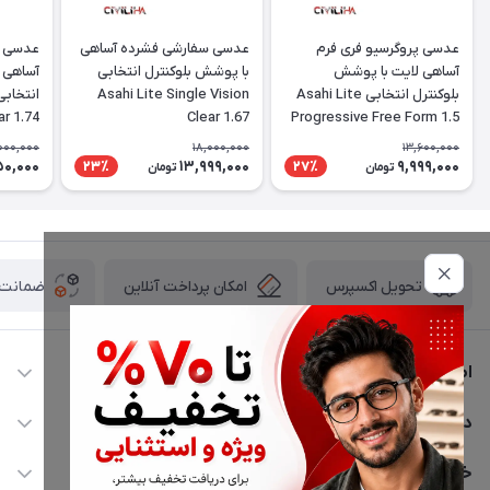
عدسی پروگرسیو فری فرم
عدسی سفارشی فشرده آساهی
عدسی س
آساهی لایت با پوشش
با پوشش بلوکنترل انتخابی
آساهی 
بلوکنترل انتخابی Asahi Lite
Asahi Lite Single Vision
ar 1.74
Clear 1.67
Progressive Free Form 1.5
000,000
18,000,000
13,600,000
50,000
13,999,000
9,999,000
23٪
27٪
تومان
تومان
امکان پرداخت آنلاین
ضمانت ا
تحویل اکسپرس
اطلاعات تماس
02177116909
دسترسی سریع
info@civiliha.com
حساب کاربری
خدمات مشتریان