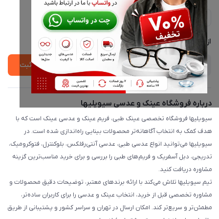
ارسال فوری در تهران + ارسال به سراسر کشور
مجله فروشگاه
حریم خصوصی
لیست محصولات
پشتیبانی واتساپ 09397003162
درباره ما
از جدید‌ترین تخفیف‌ها با‌ خبر شوید
ثبت
درباره فروشگاه عینک و عدسی سیویلیها
سیویلیها فروشگاه تخصصی عینک طبی، فریم عینک و عدسی عینک است که با
هدف کمک به انتخاب آگاهانه‌تر محصولات بینایی راه‌اندازی شده است. در
سیویلیها می‌توانید انواع عدسی طبی، عدسی آنتی‌رفلکس، بلوکنترل، فتوکرومیک،
تدریجی، دبل آسفریک و فریم‌های طبی را بررسی و برای خرید مناسب‌ترین گزینه
مشاوره دریافت کنید.
تیم سیویلیها تلاش می‌کند با ارائه برندهای معتبر، توضیحات دقیق محصولات و
مشاوره تخصصی قبل از خرید، انتخاب عینک و عدسی را برای کاربران ساده‌تر،
مطمئن‌تر و سریع‌تر کند. امکان ارسال در تهران و سراسر کشور و پشتیبانی از طریق