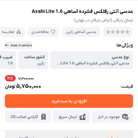
عدسی آنتی رفلکس فشرده آساهی Asahi Lite 1.6
ارسال رایگان (تراش رایگان در تهران)
عدسی آساهی ژاپن
علاقه‌مندی
مقایسه
ویژگی‌ها
مشاهده همه
نوع عدسی
کشور ساخت
ضریب ف
عدسی آنتی رفلکس فشرده آساهی Asahi Lite 1.6
ژاپن
1.6
21٪
7,200,000
5,750,000
قیمت:
تومان
افزودن به سبدخرید
موجود در انبار
ارسال سریع
گارانتی اصالت کالا