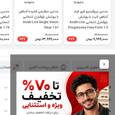
عدسی پروگرسیو فری فرم
عدسی سفارشی فشرده آساهی
عدسی س
آساهی لایت با پوشش
با پوشش بلوکنترل انتخابی
آساهی 
بلوکنترل انتخابی Asahi Lite
Asahi Lite Single Vision
ar 1.74
Clear 1.67
Progressive Free Form 1.5
000,000
18,000,000
13,600,000
50,000
13,999,000
9,999,000
23٪
27٪
تومان
تومان
امکان پرداخت آنلاین
ضمانت ا
تحویل اکسپرس
اطلاعات تماس
02177116909
دسترسی سریع
info@civiliha.com
حساب کاربری
خدمات مشتریان