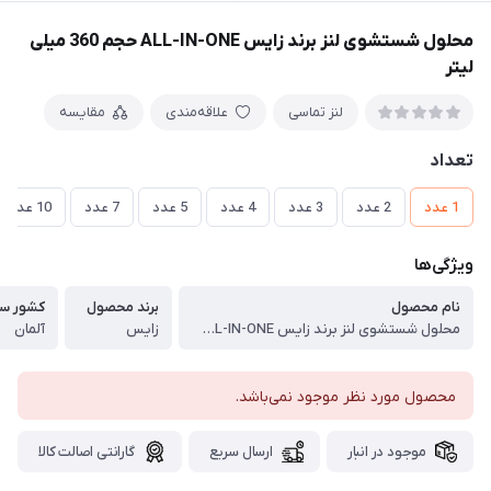
محلول شستشوی لنز برند زایس ALL-IN-ONE حجم 360 میلی
لیتر
لنز تماسی
علاقه‌مندی
مقایسه
تعداد
1 عدد
2 عدد
3 عدد
4 عدد
5 عدد
7 عدد
10 عدد
ویژگی‌ها
نام محصول
برند محصول
کشور س
محلول شستشوی لنز برند زایس ALL-IN-ONE
زایس
آلمان
محصول مورد نظر موجود نمی‌باشد.
موجود در انبار
ارسال سریع
گارانتی اصالت کالا