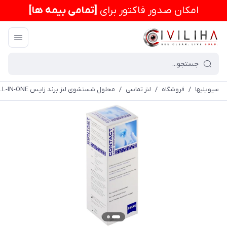
امكان صدور فاکتور برای
[تمامی بیمه ها]
سیویلیها
/
فروشگاه
/
لنز تماسی
/
محلول شستشوی لنز برند زایس ALL-IN-ONE حجم 360 میلی لیتر