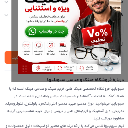
02177116909
دسترسی سریع
info@civiliha.com
حساب کاربری
خدمات مشتریان
ارسال فوری در تهران + ارسال به سراسر کشور
مجله فروشگاه
حریم خصوصی
لیست محصولات
پشتیبانی واتساپ 09397003162
درباره ما
از جدید‌ترین تخفیف‌ها با‌ خبر شوید
ثبت
درباره فروشگاه عینک و عدسی سیویلیها
سیویلیها فروشگاه تخصصی عینک طبی، فریم عینک و عدسی عینک است که با
هدف کمک به انتخاب آگاهانه‌تر محصولات بینایی راه‌اندازی شده است. در
سیویلیها می‌توانید انواع عدسی طبی، عدسی آنتی‌رفلکس، بلوکنترل، فتوکرومیک،
تدریجی، دبل آسفریک و فریم‌های طبی را بررسی و برای خرید مناسب‌ترین گزینه
مشاوره دریافت کنید.
تیم سیویلیها تلاش می‌کند با ارائه برندهای معتبر، توضیحات دقیق محصولات و