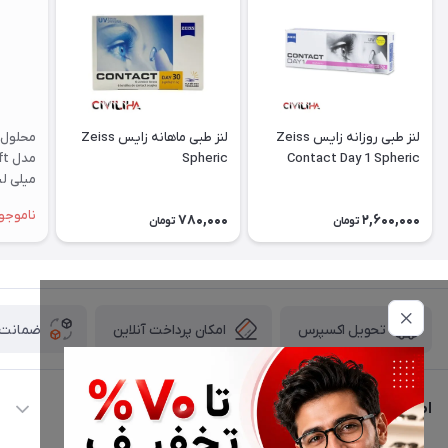
لنز طبی روزانه زایس Zeiss
لنز طبی ماهانه زایس Zeiss
محلول 
Spheric
Contact Day 1 Spheric
میلی لی
ناموجو
780,000
2,600,000
تومان
تومان
امکان پرداخت آنلاین
ضمانت ا
تحویل اکسپرس
اطلاعات تماس