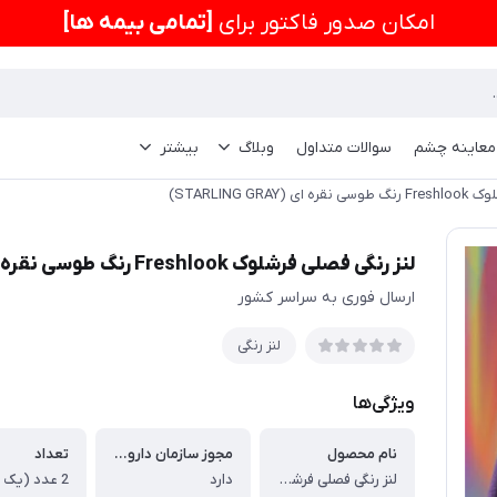
امكان صدور فاکتور برای
[تمامی بیمه ها]
 معاینه چشم
سوالات متداول
وبلاگ
بیشتر
STARLING GRA)
لنز رنگی فصلی فرشلوک Freshlook رنگ طوسی نقره ای (STARLING GRAY)
ارسال فوری به سراسر کشور
لنز رنگی
ویژگی‌ها
نام محصول
مجوز سازمان دارو و غذا
تعداد
لنز رنگی فصلی فرشلوک Freshlook رنگ طوسی نقره ای (STARLING GRAY)
دارد
2 عدد (یک جفت)