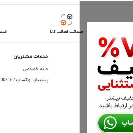
آنلاین
ضمانت اصالت کالا
ضما
دسترسی سریع
خدمات مشتریان
حساب کاربری
حریم خصوصی
مجله فروشگاه
پشتیبانی واتساپ 09397003162
لیست محصولات
درباره ما