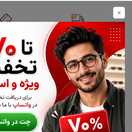
تحویل اکسپرس
امکان پرداخت 
اطلاعات تماس
02177116909
info@civiliha.com
ارسال فوری در تهران + ارسال به سراسر کشور
درباره فروشگاه عینک و عدسی سیویلیها