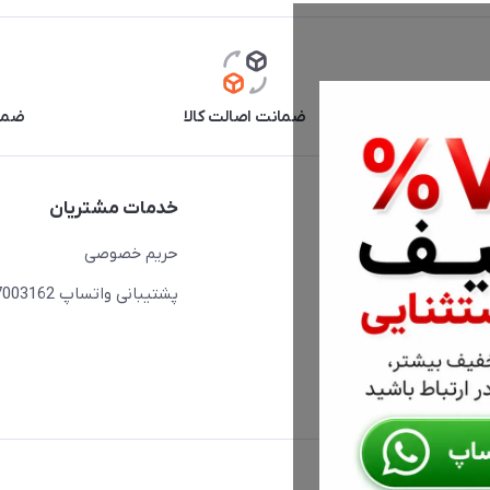
آنلاین
ضمانت اصالت کالا
ضما
دسترسی سریع
خدمات مشتریان
حساب کاربری
حریم خصوصی
مجله فروشگاه
پشتیبانی واتساپ 09397003162
لیست محصولات
درباره ما