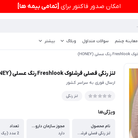
امكان صدور فاکتور برای
[تمامی بیمه ها]
 معاینه چشم
سوالات متداول
وبلاگ
بیشتر
ی (HONEY)
لنز رنگی فصلی فرشلوک Freshlook رنگ عسلی (HONEY)
ارسال فوری به سراسر کشور
لنز رنگی
ویژگی‌ها
نام محصول
مجوز سازمان دارو و غذا
تعداد
لنز رنگی فصلی فرشلوک Freshlook رنگ عسلی (HONEY)
دارد
2 عدد (یک جفت)