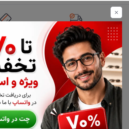
تحویل اکسپرس
امکان پرداخت 
اطلاعات تماس
02177116909
info@civiliha.com
ارسال فوری در تهران + ارسال به سراسر کشور
درباره فروشگاه عینک و عدسی سیویلیها