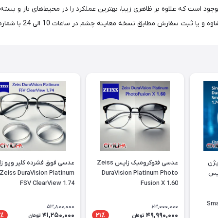
و خش می‌شود. این عدسی در دو رنگ Brown و Extra Grey موجود است که علاوه بر ظاهری زیبا، بهترین عملکرد را 
ق نسخه معاینه چشم در ساعات 10 الی 24 با شماره 02177116909 تماس حاصل فرمایید.
یژن
عدسی فتوکرومیک زایس Zeiss
عدسی فوق فشرده کلیر ویو ز
ایس
DuraVision Platinum Photo
Zeiss DuraVision Platinum
FSV ClearView 1.74
Fusion X 1.60
Smar
53,800,000
63,000,000
41,250,000
49,990,000
٪
21٪
تومان
تومان