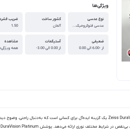
ویژگی‌ها
نوع عدسی
کشور ساخت
ضریب فشرد
عدسی فتوکرومیک زایس Zeiss DuraVision Platinum Photo Fusion X 1.50
آلمان
1.50
ضعیفی
آستیگمات
مشاهده
از -6.00 الی 0.00
از 0.00 الی 3.00-
همه ویژگی‌ه
عدسی فتوکرومیک زایس Zeiss DuraVision Platinum Photo Fusion X 1.50 یک گزینه ایده‌آل برای کسانی
X