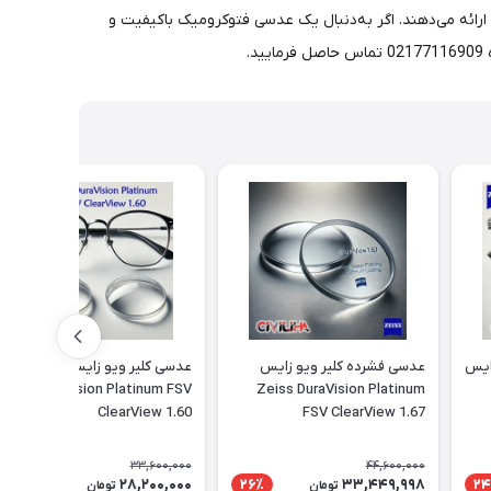
در محیط‌های باز و بسته ارائه می‌دهند. اگر به‌دنبال یک عدسی فتوکرومیک باکیفیت و
ایس
عدسی فشرده کلیر ویو زایس
عدسی کلیر ویو زایس Zeiss
DuraVision Platinum FSV
Zeiss DuraVision Platinum
ClearView 1.60
FSV ClearView 1.67
33,600,000
44,600,000
28,200,000
33,449,998
17٪
26٪
24
تومان
تومان