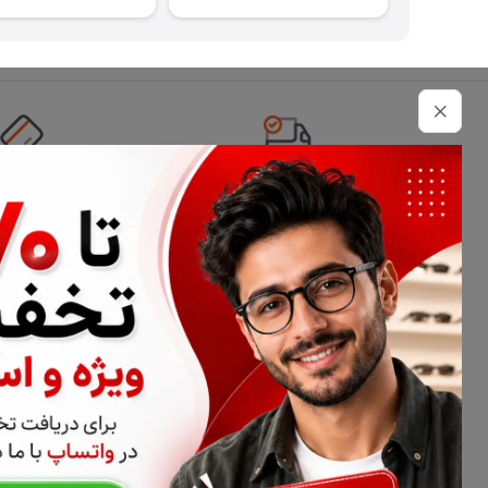
تحویل اکسپرس
امکان پرداخت 
اطلاعات تماس
02177116909
info@civiliha.com
ارسال فوری در تهران + ارسال به سراسر کشور