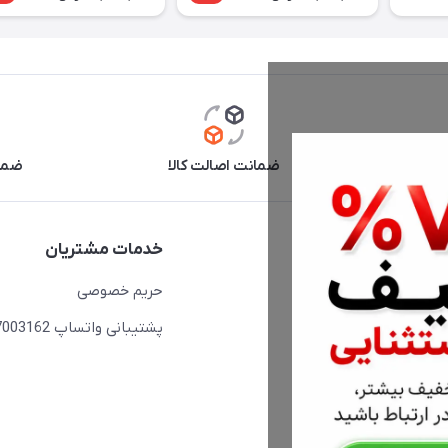
آنلاین
ضمانت اصالت کالا
ضما
دسترسی سریع
خدمات مشتریان
حساب کاربری
حریم خصوصی
مجله فروشگاه
پشتیبانی واتساپ 09397003162
لیست محصولات
درباره ما