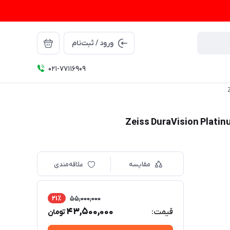
ورود / ثبت‌نام
021-77116909
مقایسه
علاقه‌مندی
21٪
55,000,000
43,500,000
قیمت:
تومان