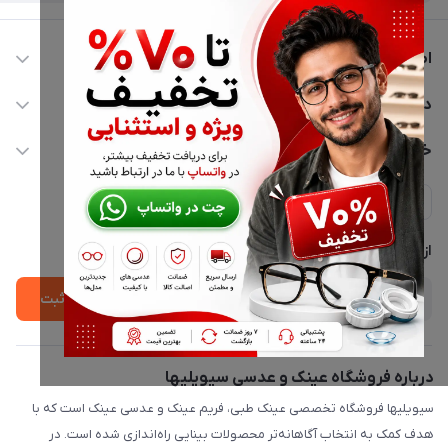
اطلاعات تماس
02177116909
دسترسی سریع
info@civiliha.com
حساب کاربری
خدمات مشتریان
ارسال فوری در تهران + ارسال به سراسر کشور
مجله فروشگاه
حریم خصوصی
لیست محصولات
پشتیبانی واتساپ 09397003162
درباره ما
از جدید‌ترین تخفیف‌ها با‌ خبر شوید
ثبت
درباره فروشگاه عینک و عدسی سیویلیها
سیویلیها فروشگاه تخصصی عینک طبی، فریم عینک و عدسی عینک است که با
هدف کمک به انتخاب آگاهانه‌تر محصولات بینایی راه‌اندازی شده است. در