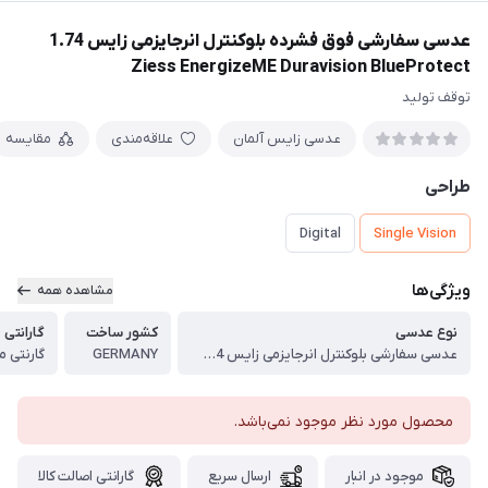
عدسی سفارشی فوق فشرده بلوکنترل انرجایزمی زایس 1.74
Ziess EnergizeME Duravision BlueProtect
توقف تولید
عدسی زایس آلمان
علاقه‌مندی
مقایسه
طراحی
Digital
Single Vision
ویژگی‌ها
مشاهده همه
نوع عدسی
کشور ساخت
گارانتی
عدسی سفارشی بلوکنترل انرجایزمی زایس 1.74 Ziess EnergizeME Duravision BlueProtect
GERMANY
گارنتی 
محصول مورد نظر موجود نمی‌باشد.
موجود در انبار
ارسال سریع
گارانتی اصالت کالا