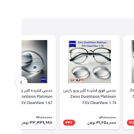
زایس Zeiss
عدسی فوق فشرده کلیر ویو زایس
عدسی فشرده کلیر ویو زایس
Zeiss DuraVision Platinum
Zeiss DuraVision Platinum
FSV ClearView 1.67
FSV ClearView 1.74
44,600,000
53,800,000
33,449,998
41,250,000
26٪
24٪
21
تومان
تومان