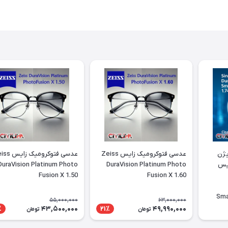
یژن
عدسی فتوکرومیک زایس Zeiss
عدسی فتوکرومیک 
ایس
DuraVision Platinum Photo
DuraVision Platinum Photo
Fusion X 1.50
Fusion X 1.60
Smar
55,000,000
63,000,000
43,500,000
49,990,000
٪
21٪
تومان
تومان