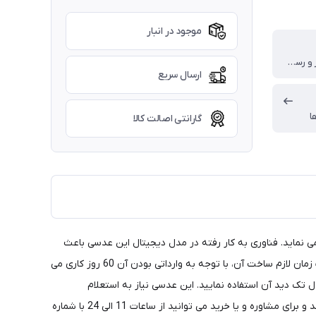
موجود در انبار
گارنتی معتبر و رسمی شرکت زایس
ارسال سریع
ا
گارانتی اصالت کالا
ی نماید. فناوری به کار رفته در مدل دیجیتال این عدسی باعث
آسودگی عضلات مژگانی چشم و کاهش خستگی چشم می گردد. عدسی های سفارشی انرجایزمی زایس جزو عدسی های سفارشی وارداتی است و مدت زمان لازم ساخت آن، با توجه به وارداتی بودن آن 60 روز کاری می
تک دید آن استفاده نمایید. این عدسی نیاز به استعلام
موجودی ندارد و دارای گارانتی معتبر شرکت زایس می باشد. قیمت درج شده این محصول برای یک جفت عدسی دوراویژن انرجایزمی زایس می باشد و برای مشاوره و یا خرید می توانید از ساعات 11 الی 24 با شماره