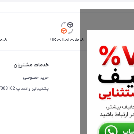
آنلاین
ضمانت اصالت کالا
ضما
دسترسی سریع
خدمات مشتریان
حساب کاربری
حریم خصوصی
مجله فروشگاه
پشتیبانی واتساپ 09397003162
لیست محصولات
درباره ما