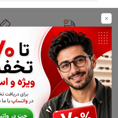
تحویل اکسپرس
امکان پرداخت 
اطلاعات تماس
02177116909
info@civiliha.com
ارسال فوری در تهران + ارسال به سراسر کشور