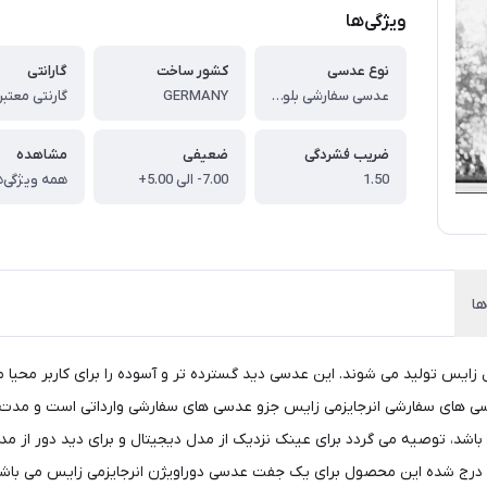
ویژگی‌ها
نوع عدسی
کشور ساخت
گارانتی
عدسی سفارشی بلوکنترل انرجایزمی زایس 1.5 Ziess EnergizeME Duravision BlueProtect
GERMANY
ضریب فشردگی
ضعیفی
مشاهده
1.50
7.00- الی 5.00+
همه ویژگی‌ه
ها
ایس تولید می شوند. این عدسی دید گسترده تر و آسوده را برای کاربر محیا م
د، توصیه می گردد برای عینک نزدیک از مدل دیجیتال و برای دید دور از مدل 