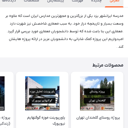
معرفی
چکیده
فهرست
پیشنمایش
مشخصات
دیدگاه‌ها
مدرسه ایرانشهر یزد یکی از بزرگترین و مجهزترین مدارس ایران است که علاوه بر
وسعت بسیار و تاریخچه دراز خود، به سبب معماری شاخصش نیز شهرت دارد
.معماری این بنا باعث شده که توسط دانشجویان معماری مورد بررسی قرار گیرد.
امیدواریم این پروژه کمک شایانی به دانشجویان عزیز در ارائه پروژه هایشان
کند .
محصولات مرتبط
پروژه روستای گلخندان تهران
پاورپوینت موزه گوگنهایم
پروژه د
نیویورک
(زندگین