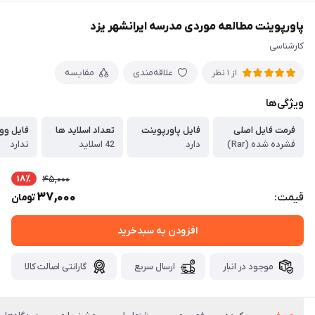
پاورپوینت مطالعه موردی مدرسه ایرانشهر یزد
کارشناسی
علاقه‌مندی
مقایسه
از 1 نظر
ویژگی‌ها
فرمت فایل اصلی
فایل پاورپوینت
تعداد اسلاید ها
فایل وو
فشرده شده (Rar)
دارد
42 اسلاید
ندارد
18٪
45,000
37,000
قیمت:
تومان
افزودن به سبدخرید
موجود در انبار
ارسال سریع
گارانتی اصالت کالا