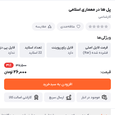
پل ها در معماری اسلامی
کارشناسی
علاقه‌مندی
مقایسه
ویژگی‌ها
فرمت فایل اصلی
فایل پاورپوینت
تعداد اسلاید
فایل پی دی
فشرده شده (Rar)
دارد
22 اسلاید
ندارد
31٪
37,500
26,000
قیمت:
تومان
افزودن به سبدخرید
موجود در انبار
ارسال سریع
گارانتی اصالت کالا