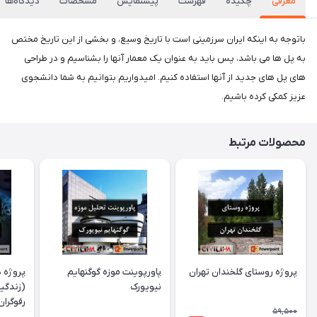
معرفی
چکیده
فهرست
پیشنمایش
مشخصات
دیدگاه‌ها
باتوجه به اینکه ایران سرزمینی است با تاریخ وسیع، و بخشی از این تاریخ مختص
به پل ها می باشد، پس باید به عنوان یک معمار آنها را بشناسیم و در طراحی
های پل های جدید از آنها استفاده کنیم. امیدواریم بتوانیم به شما دانشجوی
عزیز کمکی کرده باشیم‌.
محصولات مرتبط
پروژه روستای گلخندان تهران
پاورپوینت موزه گوگنهایم
پروژه د
نیویورک
(زندگین
رفوگران
59,500