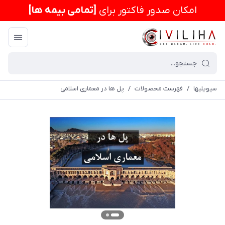
امكان صدور فاکتور برای
[تمامی بیمه ها]
سیویلیها
/
فهرست محصولات
/
پل ها در معماری اسلامی