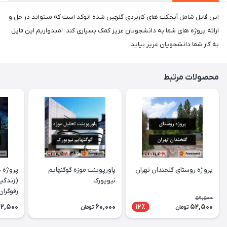
این فایل شامل آبجکت های کاربردی گلچین شده اتوکد است که میتواند در حل و
ارائه پروژه های شما به دانشجویان عزیز کمک بسیاری کند. امیدواریم این فایل
به کار شما دانشجویان عزیز بیاید.
محصولات مرتبط
پروژه روستای گلخندان تهران
پاورپوینت موزه گوگنهایم
پروژه د
نیویورک
(زندگین
رفوگران
59,500
2,500
60,000
52,500
12٪
تومان
تومان