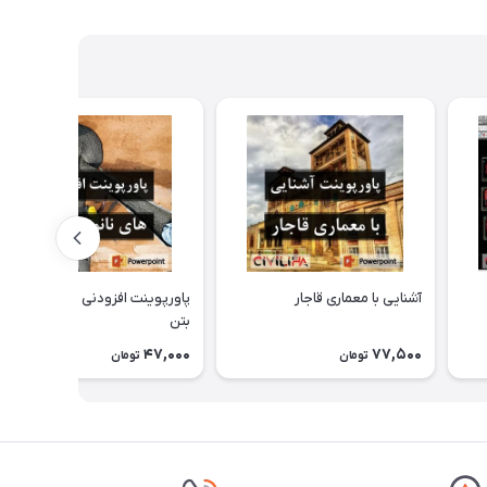
آشنایی با معماری قاجار
پاورپوینت افزودنی های نانو در
بتن
47,000
77,500
تومان
تومان