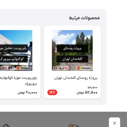
محصولات مرتبط
پروژه روستای گلخندان تهران
پاورپوینت موزه گوگنهایم
نیویورک
59,500
60,000
52,500
12٪
تومان
تومان