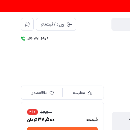
ورود / ثبت‌نام
021-77116909
مقایسه
علاقه‌مندی
29٪
52,500
37,500
قیمت:
تومان