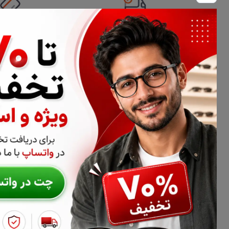
تحویل اکسپرس
امکان پرداخت 
اطلاعات تماس
02177116909
info@civiliha.com
ارسال فوری در تهران + ارسال به سراسر کشور
درباره فروشگاه عینک و عدسی سیویلیها
سیویلیها فروشگاه تخصصی عینک طبی، فریم عینک و عدسی عینک اس
سیویلیها می‌توانید انواع عدسی طبی، عدسی آنتی‌رفلکس، بلوکنترل