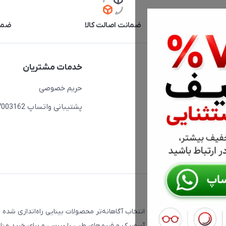
آنلاین
ضمانت اصالت کالا
ضما
دسترسی سریع
خدمات مشتریان
حساب کاربری
حریم خصوصی
مجله فروشگاه
پشتیبانی واتساپ 09397003162
لیست محصولات
درباره ما
ت که با هدف کمک به انتخاب آگاهانه‌تر محصولات بینایی راه‌اندازی شده 
، فتوکرومیک، تدریجی، دبل آسفریک و فریم‌های طبی را بررسی و برای خرید من