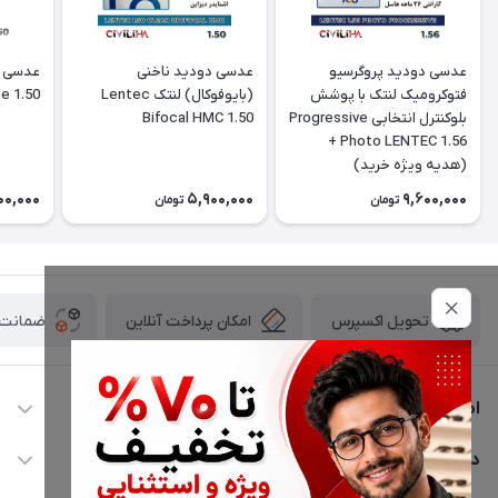
عدسی دودید پروگرسیو
عدسی دودید ناخنی
عدسی س
فتوکرومیک لنتک با پوشش
(بایوفوکال) لنتک Lentec
e 1.50
بلوکنترل انتخابی Progressive
Bifocal HMC 1.50
Photo LENTEC 1.56 +
(هدیه ویژه خرید)
00,000
5,900,000
9,600,000
تومان
تومان
امکان پرداخت آنلاین
ضمانت ا
تحویل اکسپرس
اطلاعات تماس
02177116909
دسترسی سریع
info@civiliha.com