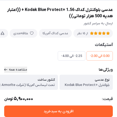
عدسی بلوکنترل کداک 1.56 +Kodak Blue Protect + ((اعتبار
هدیه 500 هزار تومانی))
ارسال به سراسر کشور
عدسی کداک آمریکا
علاقه‌مندی
از 15 نظر
آستیگمات
0.00 الی 2.00-
2.25- الی 4.00-
ویژگی‌ها
مشاهده همه
نوع عدسی
کشور ساخت
بلوکنترل +Kodak Blue Protect
5,900,000
قیمت:
تومان
افزودن به سبدخرید