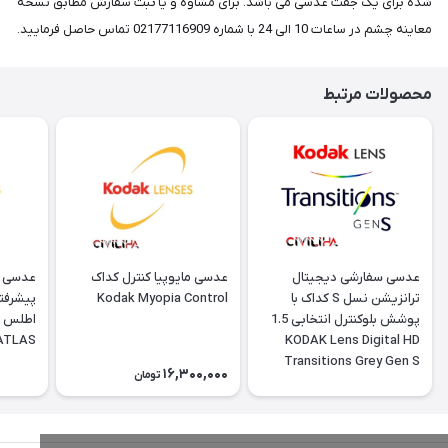
شده برای یک جفت عدسی می باشد. برای مشاوه و یا ثبت سفارش مطابق نسخه
معاینه چشم در ساعات 10 الی 24 با شماره 02177116909 تماس حاصل فرمایید.
محصولات مرتبط
عدسی سفارشی دیجیتال
عدسی مایوپیا کنترل کداک
عدسی س
ترانزیشن نسل S کداک با
Kodak Myopia Control
پیشرفت
پوشش بلوکنترل انتخابی 1.5
 ATLAS
KODAK Lens Digital HD
Transitions Grey Gen S
16,300,000
تومان