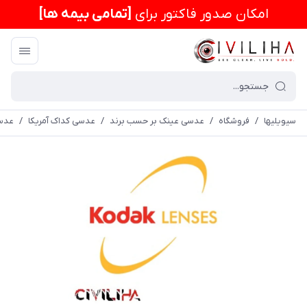
امكان صدور فاکتور برای
[تمامی بیمه ها]
سیویلیها
/
فروشگاه
/
عدسی عینک بر حسب برند
/
عدسی کداک آمریکا
/
عدسی بلوکنترل 