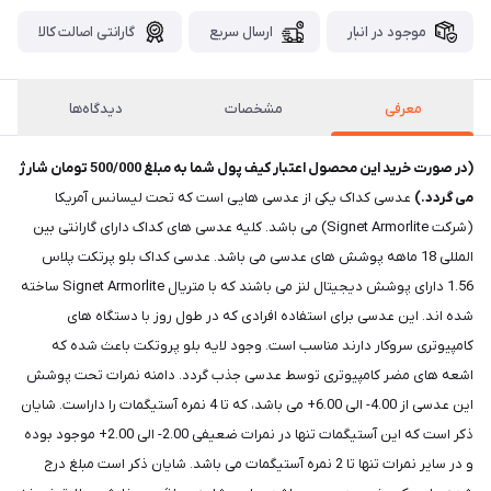
موجود در انبار
ارسال سریع
گارانتی اصالت کالا
معرفی
مشخصات
دیدگاه‌ها
(در صورت خرید این محصول اعتبار کیف پول شما به مبلغ 500/000 تومان شارژ
می گردد.)
عدسی کداک یکی از عدسی هایی است که تحت لیسانس آمریکا
(شرکت Signet Armorlite) می باشد. کلیه عدسی های کداک دارای گارانتی بین
المللی 18 ماهه پوشش های عدسی می باشد. عدسی کداک بلو پرتکت پلاس
1.56 دارای پوشش دیجیتال لنز می باشند که با متریال Signet Armorlite ساخته
شده اند. این عدسی برای استفاده افرادی که در طول روز با دستگاه های
کامپیوتری سروکار دارند مناسب است. وجود لایه بلو پروتکت باعث شده که
اشعه های مضر کامپیوتری توسط عدسی جذب گردد. دامنه نمرات تحت پوشش
این عدسی از 4.00- الی 6.00+ می باشد، که تا 4 نمره آستیگمات را داراست. شایان
ذکر است که این آستیگمات تنها در نمرات ضعیفی 2.00- الی 2.00+ موجود بوده
و در سایر نمرات تنها تا 2 نمره آستیگمات می باشد. شایان ذکر است مبلغ درج