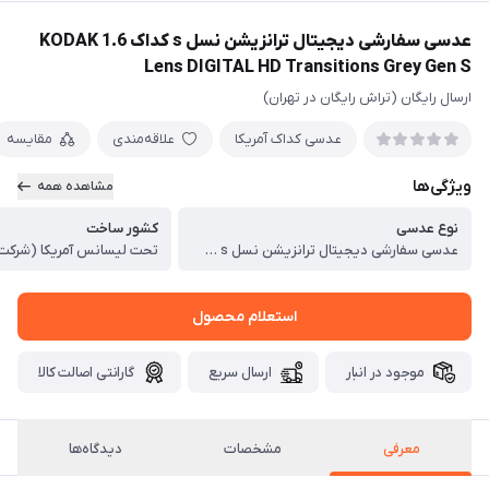
عدسی سفارشی دیجیتال ترانزیشن نسل s کداک 1.6 KODAK
Lens DIGITAL HD Transitions Grey Gen S
ارسال رایگان (تراش رایگان در تهران)
عدسی کداک آمریکا
علاقه‌مندی
مقایسه
ویژگی‌ها
مشاهده همه
نوع عدسی
کشور ساخت
عدسی سفارشی دیجیتال ترانزیشن نسل s کداک 1.6 KODAK Lens DIGITAL Transitions Grey Gen S
استعلام محصول
موجود در انبار
ارسال سریع
گارانتی اصالت کالا
معرفی
مشخصات
دیدگاه‌ها