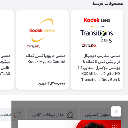
محصولات مرتبط
عدسی سفارشی دیجیتال
عدسی مایوپیا کنترل کداک
عدسی س
ترانزیشن نسل S کداک با
Kodak Myopia Control
پیشرفت
پوشش بلوکنترل انتخابی 1.5
 ATLAS
KODAK Lens Digital HD
Transitions Grey Gen S
16,300,000
تومان
امکان پرداخت آنلاین
ضمانت ا
تحویل اکسپرس