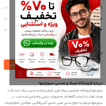
اطلاعات تماس
02177116909
دسترسی سریع
info@civiliha.com
حساب کاربری
خدمات مشتریان
ارسال فوری در تهران + ارسال به سراسر کشور
مجله فروشگاه
حریم خصوصی
لیست محصولات
پشتیبانی واتساپ 09397003162
درباره ما
از جدید‌ترین تخفیف‌ها با‌ خبر شوید
ثبت
درباره فروشگاه عینک و عدسی سیویلیها
سیویلیها فروشگاه تخصصی عینک طبی، فریم عینک و عدسی عینک است که با
هدف کمک به انتخاب آگاهانه‌تر محصولات بینایی راه‌اندازی شده است. در
سیویلیها می‌توانید انواع عدسی طبی، عدسی آنتی‌رفلکس، بلوکنترل، فتوکرومیک،