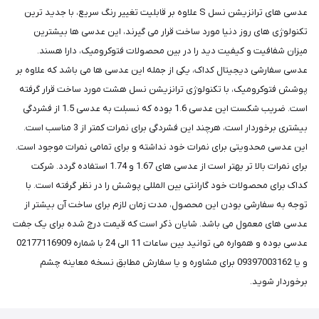
عدسی های ترانزیشن نسل S علاوه بر قابلیت تغییر رنگ سریع، با جدید ترین
تکنولوژی های روز دنیا مورد ساخت قرار می گیرند، این عدسی ها بیشترین
میزان شفافیت و کیفیت دید را در بین محصولات فتوکرومیک، دارا هسند.
عدسی سفارشی دیجیتال کداک، یکی از جمله این عدسی ها می باشد که علاوه بر
پوشش فتوکرومیک، با تکنولوژی ترانزیشن نسل هشت مورد ساخت قرار گرفته
است. ضریب شکست این عدسی 1.6 بوده که نسبلت به عدسی 1.5 از فشردگی
بیشتری برخوردار است، هرچند این فشردگی برای نمرات کمتر از 3 مناسب است.
این عدسی محدویتی برای نمرات خود نداشته و برای تمامی نمرات موجود است.
برای نمرات بالا تر بهتر است از عدسی های 1.67 و 1.74 استفاده گردد. شرکت
کداک برای محصولات خود گارانتی بین المللی پوشش را در نظر گرفته است. با
توجه به سفارشی بودن این محصول، مدت زمان لازم برای ساخت آن بیشتر از
عدسی های معمول می باشد. شایان ذکر است که قیمت درج شده برای یک جفت
عدسی بوده و همواره می توانید بین ساعات 11 الی 24 با شماره 02177116909
و یا 09397003162 برای مشاوره و یا سفارش مطابق نسخه معاینه چشم
برخوردار شوید.