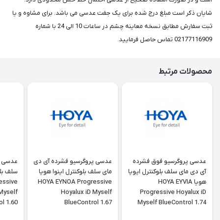
شایان ذکر است مبلغ درج شده برای یک جفت عدسی می باشد. برای مشاوه و یا
ثبت سفارش مطابق نسخه معاینه چشم در ساعات 10 الی 24 با شماره
02177116909 تماس حاصل فرمایید.
محصولات مرتبط
عدسی پروگرسیو فوق فشرده
عدسی پروگرسیو فشرده آی دی
عدسی پ
آی دی مای سلف بلوکنترل ایویا
مای سلف بلوکنترل اینوا هویا
سلف بلو
هویا HOYA EYVIA
HOYA EYNOA Progressive
essive
Myself
Hoyalux iD Myself
Progressive Hoyalux iD
l 1.60
BlueControl 1.67
Myself BlueControl 1.74