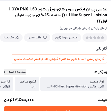
عدسی پی ان ایکس سوپر های-ویژن هویا 1.53 HOYA PNX
Hilux Super Hi-vision + ((تخفیف 25% ای برای سفارش
اول))
ارسال رایگان (تراش رایگان در تهران)
عدسی هویا ژاپن
علاقه‌مندی
مقایسه
گارانتی
گارانتی رسمی 2 ساله هویا به همراه گارانتی مادام العمر شکست عدسی
ویژگی‌ها
مشاهده همه
نوع عدسی
کشور ساخت
گارانتی
آنتی رفلکس HOYA PNX Hilux Super Hi-vision
ژاپن
13,500,000
قیمت:
تومان