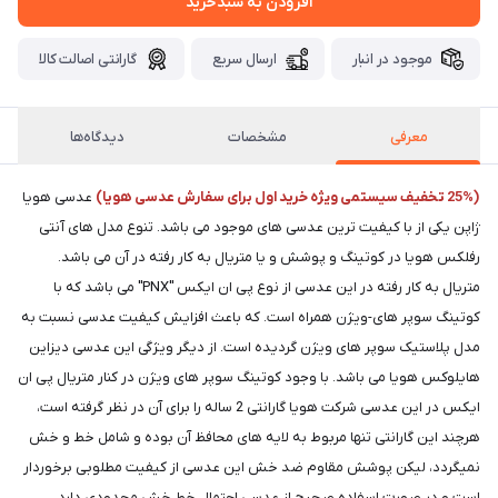
افزودن به سبدخرید
موجود در انبار
ارسال سریع
گارانتی اصالت کالا
معرفی
مشخصات
دیدگاه‌ها
(25% تخفیف سیستمی ویژه خرید اول برای سفارش عدسی هویا)
عدسی هویا
ژاپن یکی از با کیفیت ترین عدسی های موجود می باشد. تنوع مدل های آنتی
رفلکس هویا در کوتینگ و پوشش و یا متریال به کار رفته در آن می باشد.
متریال به کار رفته در این عدسی از نوع پی ان ایکس "PNX" می باشد که با
کوتینگ سوپر های-ویژن همراه است. که باعث افزایش کیفیت عدسی نسبت به
مدل پلاستیک سوپر های ویژن گردیده است. از دیگر ویژگی این عدسی دیزاین
هایلوکس هویا می باشد. با وجود کوتینگ سوپر های ویژن در کنار متریال پی ان
ایکس در این عدسی شرکت هویا گارانتی 2 ساله را برای آن در نظر گرفته است،
هرچند این گارانتی تنها مربوط به لایه های محافظ آن بوده و شامل خط و خش
نمیگردد، لیکن پوشش مقاوم ضد خش این عدسی از کیفیت مطلوبی برخوردار
است و در صورت اسفاده صحیح از عدسی احتمال خط خش محدودی دارد.