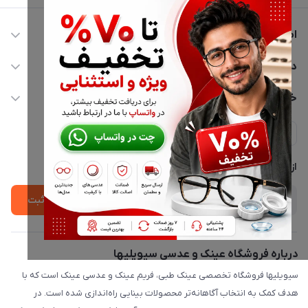
اطلاعات تماس
02177116909
دسترسی سریع
info@civiliha.com
حساب کاربری
خدمات مشتریان
ارسال فوری در تهران + ارسال به سراسر کشور
مجله فروشگاه
حریم خصوصی
لیست محصولات
پشتیبانی واتساپ 09397003162
درباره ما
از جدید‌ترین تخفیف‌ها با‌ خبر شوید
ثبت
درباره فروشگاه عینک و عدسی سیویلیها
سیویلیها فروشگاه تخصصی عینک طبی، فریم عینک و عدسی عینک است که با
هدف کمک به انتخاب آگاهانه‌تر محصولات بینایی راه‌اندازی شده است. در