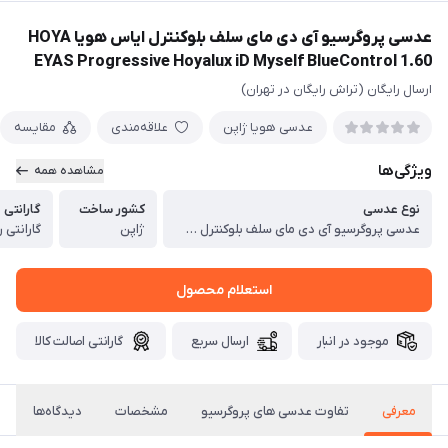
عدسی پروگرسیو آی دی مای سلف بلوکنترل ایاس هویا HOYA
EYAS Progressive Hoyalux iD Myself BlueControl 1.60
ارسال رایگان (تراش رایگان در تهران)
عدسی هویا ژاپن
علاقه‌مندی
مقایسه
ویژگی‌ها
مشاهده همه
نوع عدسی
کشور ساخت
گارانتی
عدسی پروگرسیو آی دی مای سلف بلوکنترل ایاس هویا HOYA EYAS Progressive Hoyalux iD Myself BlueControl 1.60
ژاپن
گارانتی رسمی 36
استعلام محصول
موجود در انبار
ارسال سریع
گارانتی اصالت کالا
معرفی
تفاوت عدسی های پروگرسیو
مشخصات
دیدگاه‌ها