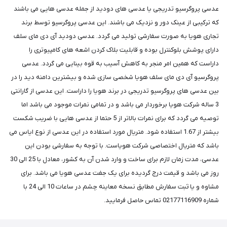
عدسی پروگرسیو تدریجی یا عدسی های دودید از جمله عدسی هایی می باشند
که ترکیبی از عینک دور و نزدیک می باشند. این عدسی پروگرسیو توسط برند
تجاری هویا به صورت سفارشی تولید می گردد. عدسی دودید آی دی مای سلف
دارای پوشش بلوکنترل بوده و قابلیت بلاک کردن اشعه های کامپیوتری را
داراست که همین امر منجر به کاهش آسیب به قوه بینایی می گردد. عدسی
پروگرسیو آی دی مای سلف هویا شخصی سازی شده و بیشترین دامنه دید را در
بین عدسی های پروگرسیو تدریجی در برند هویا را داراست. این عدسی از گارانتی
3 ساله شرکت هویا برخوردار می باشد و در تمامی نمرات موجود می باشد اما
توصیه می گردد که برای نمرات بالاتر از 5 حتما از عدسی هایی با ضریب شکست
بیشتر از 1.67 استفاده شود. متریال مورد استفاده در این عدسی از نوع ایاس می
باشد که متریال اختصاصی شرکت هویاست. با توجه به سفارشی بودن این
عدسی، مدت زمان لازم برای ساخت و وارد شدن آن به کشور، معادل با 25 الی 30
روز می باشد و قیمت درج گردیده برای یک جفت عدسی هویا می باشد. برای
مشاوه و یا ثبت سفارش مطابق نسخه معاینه چشم در ساعات 10 الی 24 با
شماره 02177116909 تماس حاصل فرمایید.