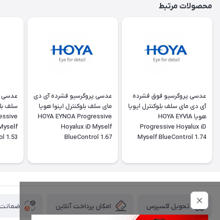
محصولات مرتبط
عدسی پروگرسیو فوق فشرده
عدسی پروگرسیو فشرده آی دی
عدسی پ
آی دی مای سلف بلوکنترل ایویا
مای سلف بلوکنترل اینوا هویا
سلف بل
هویا HOYA EYVIA
HOYA EYNOA Progressive
essive
Myself
Hoyalux iD Myself
Progressive Hoyalux iD
l 1.53
BlueControl 1.67
Myself BlueControl 1.74
امکان پرداخت آنلاین
ضمانت ا
تحویل اکسپرس