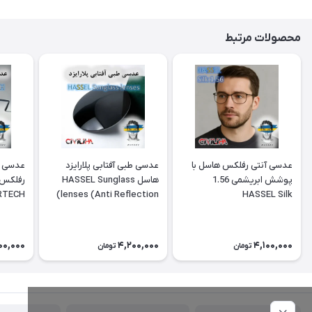
محصولات مرتبط
عدسی آنتی رفلکس هاسل با
عدسی طبی آفتابی پلارایزد
عدسی ف
پوشش ابریشمی 1.56
هاسل HASSEL Sunglass
ERTECH
lenses (Anti Reflection)
HASSEL Silk
00,000
4,200,000
4,100,000
تومان
تومان