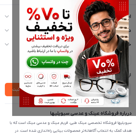
اطلاعات تماس
02177116909
دسترسی سریع
info@civiliha.com
حساب کاربری
خدمات مشتریان
ارسال فوری در تهران + ارسال به سراسر کشور
مجله فروشگاه
حریم خصوصی
لیست محصولات
پشتیبانی واتساپ 09397003162
درباره ما
از جدید‌ترین تخفیف‌ها با‌ خبر شوید
ثبت
درباره فروشگاه عینک و عدسی سیویلیها
سیویلیها فروشگاه تخصصی عینک طبی، فریم عینک و عدسی عینک است که با
هدف کمک به انتخاب آگاهانه‌تر محصولات بینایی راه‌اندازی شده است. در