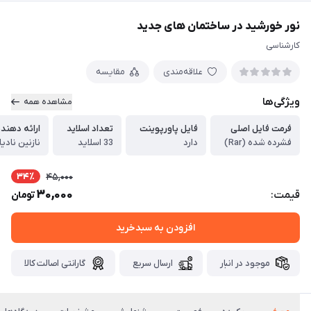
نور خورشید در ساختمان های جدید
کارشناسی
علاقه‌مندی
مقایسه
ویژگی‌ها
مشاهده همه
فرمت فایل اصلی
فایل پاورپوینت
تعداد اسلاید
ارائه دهند
فشرده شده (Rar)
دارد
33 اسلاید
نازنین نادی
34٪
45,000
30,000
قیمت:
تومان
افزودن به سبدخرید
موجود در انبار
ارسال سریع
گارانتی اصالت کالا