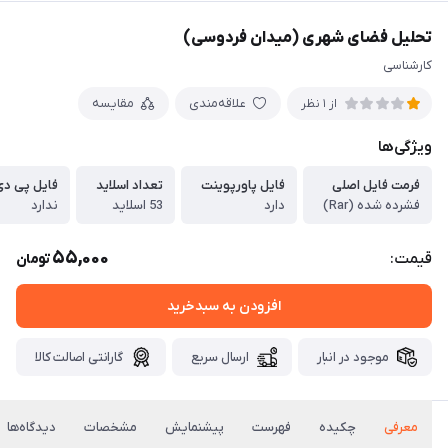
تحلیل فضای شهری (میدان فردوسی)
کارشناسی
علاقه‌مندی
مقایسه
از 1 نظر
ویژگی‌ها
فرمت فایل اصلی
فایل پاورپوینت
تعداد اسلاید
فایل پی دی
فشرده شده (Rar)
دارد
53 اسلاید
ندارد
55,000
قیمت:
تومان
افزودن به سبدخرید
موجود در انبار
ارسال سریع
گارانتی اصالت کالا
معرفی
چکیده
فهرست
پیشنمایش
مشخصات
دیدگاه‌ها