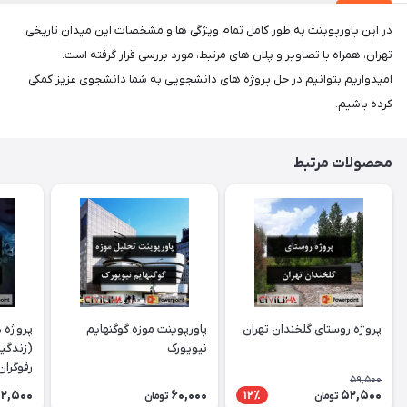
در این پاورپوینت به طور کامل تمام ویژگی ها و مشخصات این میدان تاریخی
تهران، همراه با تصاویر و پلان های مرتبط، مورد بررسی قرار گرفته است.
امیدواریم بتوانیم در حل پروژه های دانشجویی به شما دانشجوی عزیز کمکی
کرده باشیم.
محصولات مرتبط
پروژه روستای گلخندان تهران
پاورپوینت موزه گوگنهایم
پروژه د
نیویورک
(زندگین
رفوگران
59,500
2,500
60,000
52,500
12٪
تومان
تومان