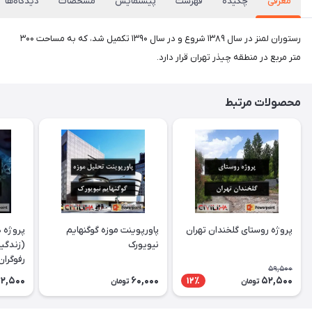
معرفی
چکیده
فهرست
پیشنمایش
مشخصات
دیدگاه‌ها
رستوران لمنز در سال ۱۳۸۹ شروع و در سال ۱۳۹۰ تکمیل شد، که به مساحت ۳۰۰
متر مربع در منطقه چیذر تهران قرار دارد.
محصولات مرتبط
پروژه روستای گلخندان تهران
پاورپوینت موزه گوگنهایم
پروژه د
نیویورک
(زندگین
رفوگران
59,500
2,500
60,000
52,500
12٪
تومان
تومان