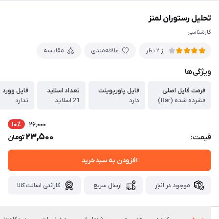
تحلیل رستوران لمنز
کارشناسی
علاقه‌مندی
مقایسه
از 2 نظر
ویژگی‌ها
فرمت فایل اصلی
فایل پاورپوینت
تعداد اسلاید
فایل وورد
فشرده شده (Rar)
دارد
21 اسلاید
ندارد
10٪
26,000
23,500
قیمت:
تومان
افزودن به سبدخرید
موجود در انبار
ارسال سریع
گارانتی اصالت کالا