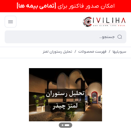
امكان صدور فاکتور برای
[تمامی بیمه ها]
سیویلیها
/
فهرست محصولات
/
تحلیل رستوران لمنز