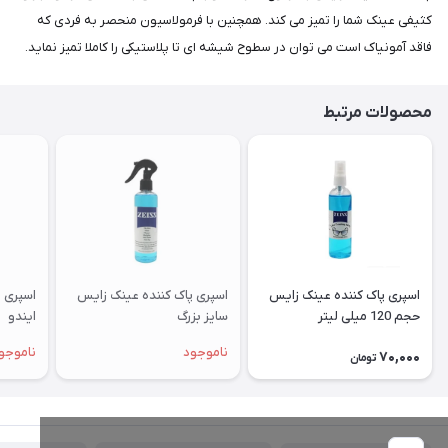
کثیفی عینک شما را تمیز می کند. همچنین با فرمولاسیون منحصر به فردی که
فاقد آمونیاک است می توان در سطوح شیشه ای تا پلاستیکی را کاملا تمیز نماید.
محصولات مرتبط
اسپری پاک کننده عینک زایس
اسپری پاک کننده عینک زایس
اسپری و
حجم 120 میلی لیتر
سایز بزرگ
ایندو
ناموجود
ناموجو
70,000
تومان