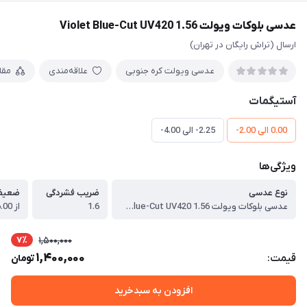
عدسی بلوکات ویولت 1.56 Violet Blue-Cut UV420
ارسال (تراش رایگان در تهران)
عدسی ویولت کره جنوبی
علاقه‌مندی
مقا
آستیگمات
0.00 الی 2.00-
2.25- الی 4.00-
ویژگی‌ها
نوع عدسی
ضریب فشردگی
ضعیف
عدسی بلوکات ویولت 1.56 Violet Blue-Cut UV420
1.6
از 6.00- الی 4.00+
7٪
1,500,000
1,400,000
قیمت:
تومان
افزودن به سبدخرید