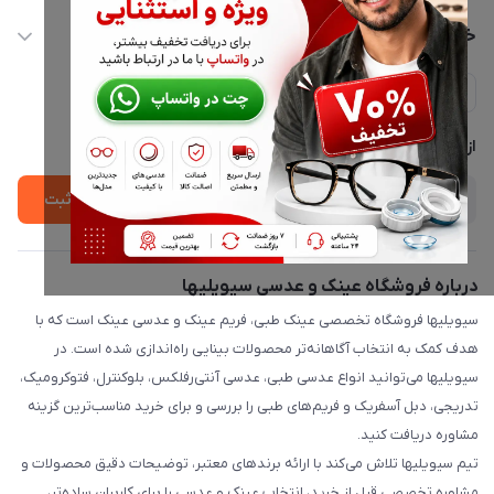
info@civiliha.com
حساب کاربری
خدمات مشتریان
ارسال فوری در تهران + ارسال به سراسر کشور
مجله فروشگاه
حریم خصوصی
لیست محصولات
پشتیبانی واتساپ 09397003162
درباره ما
از جدید‌ترین تخفیف‌ها با‌ خبر شوید
ثبت
درباره فروشگاه عینک و عدسی سیویلیها
سیویلیها فروشگاه تخصصی عینک طبی، فریم عینک و عدسی عینک است که با
هدف کمک به انتخاب آگاهانه‌تر محصولات بینایی راه‌اندازی شده است. در
سیویلیها می‌توانید انواع عدسی طبی، عدسی آنتی‌رفلکس، بلوکنترل، فتوکرومیک،
تدریجی، دبل آسفریک و فریم‌های طبی را بررسی و برای خرید مناسب‌ترین گزینه
مشاوره دریافت کنید.
تیم سیویلیها تلاش می‌کند با ارائه برندهای معتبر، توضیحات دقیق محصولات و
مشاوره تخصصی قبل از خرید، انتخاب عینک و عدسی را برای کاربران ساده‌تر،