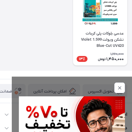
عدسی بلوکات پلی کربنات
نشکن ویولت 1.599 Violet
Blue-Cut UV420
1,660,000
1,450,000
13٪
تومان
امکان پرداخت آنلاین
ضمانت ا
تحویل اکسپرس
اطلاعات تماس
02177116909
دسترسی سریع