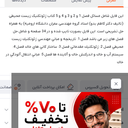
معرفی
پیش نمایش
مشخصات
دیدگاه‌ها
این فایل شامل مسائل فصل 1 و 2 و 3 و 4 و 5 کتاب ژئوتکنیک زیست محیطی
(تالیف دکتر کاظم بدو) استاد گروه مهندسی عمران دانشگاه ارومیه) به همراه
حل تشریحی است. این فایل بصورت تایپ شده و در 34 صفحه و شامل حل
فصل های زیر می باشد:فصل 1: تاريخچه و مباني مهندسي ژئوتكنيك زيست
محيطي فصل 2: ژئوتكنيك مقدماتي فصل 3: ساختار كاني هاي خاك فصل 4:
سيستم آب و خاك و اندركنش خاك و آلاينده ها فصل 5: مباني انتقال آلودگي در
خاك
امکان پرداخت آنلاین
ضمانت ا
تحویل اکسپرس
اطلاعات تماس
02177116909
دسترسی سریع