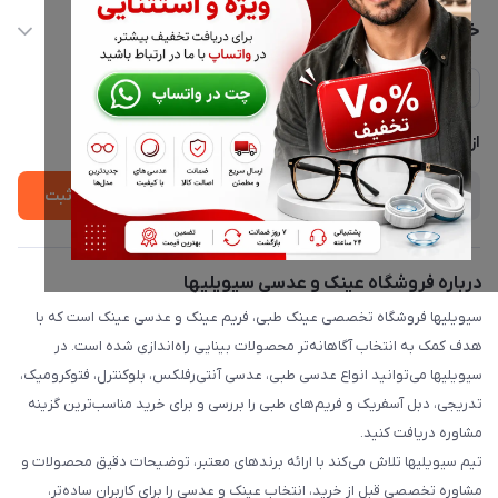
info@civiliha.com
حساب کاربری
خدمات مشتریان
ارسال فوری در تهران + ارسال به سراسر کشور
مجله فروشگاه
حریم خصوصی
لیست محصولات
پشتیبانی واتساپ 09397003162
درباره ما
از جدید‌ترین تخفیف‌ها با‌ خبر شوید
ثبت
درباره فروشگاه عینک و عدسی سیویلیها
سیویلیها فروشگاه تخصصی عینک طبی، فریم عینک و عدسی عینک است که با
هدف کمک به انتخاب آگاهانه‌تر محصولات بینایی راه‌اندازی شده است. در
سیویلیها می‌توانید انواع عدسی طبی، عدسی آنتی‌رفلکس، بلوکنترل، فتوکرومیک،
تدریجی، دبل آسفریک و فریم‌های طبی را بررسی و برای خرید مناسب‌ترین گزینه
مشاوره دریافت کنید.
تیم سیویلیها تلاش می‌کند با ارائه برندهای معتبر، توضیحات دقیق محصولات و
مشاوره تخصصی قبل از خرید، انتخاب عینک و عدسی را برای کاربران ساده‌تر،