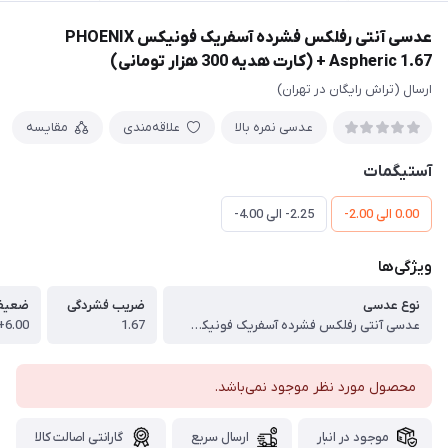
عدسی آنتی رفلکس فشرده آسفریک فونیکس PHOENIX
Aspheric 1.67 + (کارت هدیه 300 هزار تومانی)
ارسال (تراش رایگان در تهران)
عدسی نمره بالا
علاقه‌مندی
مقایسه
آستیگمات
0.00 الی 2.00-
2.25- الی 4.00-
ویژگی‌ها
نوع عدسی
ضریب فشردگی
ضعیف
عدسی آنتی رفلکس فشرده آسفریک فونیکس PHOENIX Aspheric 1.67
1.67
6.00+ الی 10.00-
محصول مورد نظر موجود نمی‌باشد.
موجود در انبار
ارسال سریع
گارانتی اصالت کالا