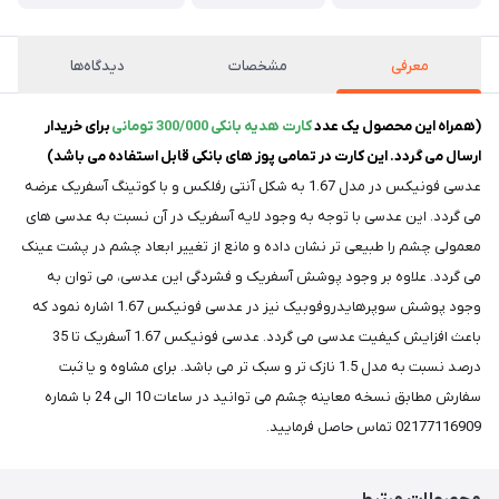
معرفی
مشخصات
دیدگاه‌ها
(همراه این محصول یک عدد
کارت هدیه بانکی 300/000 تومانی
برای خریدار
ارسال می گردد. این کارت در تمامی پوز های بانکی قابل استفاده می باشد)
عدسی فونیکس در مدل 1.67 به شکل آنتی رفلکس و با کوتینگ آسفریک عرضه
می گردد. این عدسی با توجه به وجود لایه آسفریک در آن نسبت به عدسی های
معمولی چشم را طبیعی تر نشان داده و مانع از تغییر ابعاد چشم در پشت عینک
می گردد. علاوه بر وجود پوشش آسفریک و فشردگی این عدسی، می توان به
وجود پوشش سوپرهایدروفوبیک نیز در عدسی فونیکس 1.67 اشاره نمود که
باعث افزایش کیفیت عدسی می گردد. عدسی فونیکس 1.67 آسفریک تا 35
درصد نسبت به مدل 1.5 نازک تر و سبک تر می باشد. برای مشاوه و یا ثبت
سفارش مطابق نسخه معاینه چشم می توانید در ساعات 10 الی 24 با شماره
02177116909 تماس حاصل فرمایید.