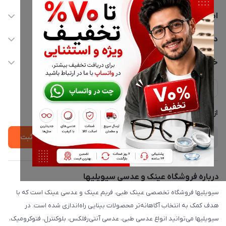
اطلاعات تماس
02177116909
دسترسی سریع
info@civiliha.com
حساب کاربری
خدمات مشتریان
ارسال فوری در تهران + ارسال به سراسر کشور
مجله فروشگاه
حریم خصوصی
لیست محصولات
پشتیبانی واتساپ 09397003162
درباره ما
از جدید‌ترین تخفیف‌ها با‌ خبر شوید
ثبت
درباره فروشگاه عینک و عدسی سیویلیها
سیویلیها فروشگاه تخصصی عینک طبی، فریم عینک و عدسی عینک است که با
هدف کمک به انتخاب آگاهانه‌تر محصولات بینایی راه‌اندازی شده است. در
سیویلیها می‌توانید انواع عدسی طبی، عدسی آنتی‌رفلکس، بلوکنترل، فتوکرومیک،