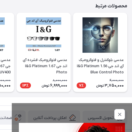
محصولات مرتبط
عدسی بلوکنترل و فتوکرومیک
عدسی فتوکرومیک فشرده آی
عدسی بل
آی اند جی 1.56 I&G Platinum
اند جی 1.67 I&G Platinum
 UV400
Photo
Blue Control Photo
000,000
8,000,000
4,000,000
50,000
6,999,000
3,750,000
13٪
7٪
تومان
تومان
امکان پرداخت آنلاین
ضمانت ا
تحویل اکسپرس