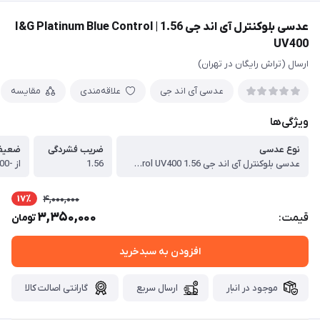
عدسی بلوکنترل آی اند جی 1.56 | I&G Platinum Blue Control
UV400
ارسال (تراش رایگان در تهران)
عدسی آی اند جی
علاقه‌مندی
مقایسه
ویژگی‌ها
نوع عدسی
ضریب فشردگی
ضعیف
عدسی بلوکنترل آی اند جی 1.56 I&G Platinum Blue Control UV400
1.56
17٪
4,000,000
3,350,000
قیمت:
تومان
افزودن به سبدخرید
موجود در انبار
ارسال سریع
گارانتی اصالت کالا