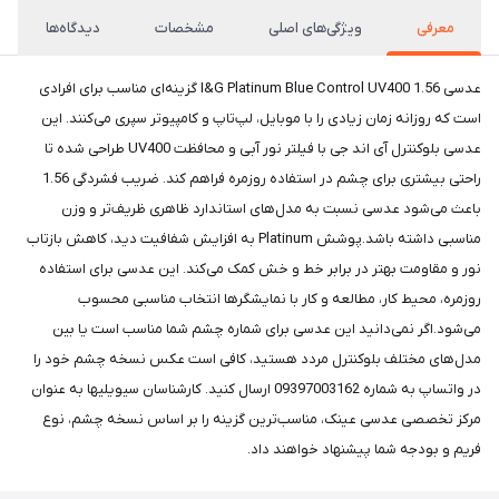
معرفی
ویژگی‌های اصلی
مشخصات
دیدگاه‌ها
عدسی I&G Platinum Blue Control UV400 1.56 گزینه‌ای مناسب برای افرادی
است که روزانه زمان زیادی را با موبایل، لپ‌تاپ و کامپیوتر سپری می‌کنند. این
عدسی بلوکنترل آی اند جی با فیلتر نور آبی و محافظت UV400 طراحی شده تا
راحتی بیشتری برای چشم در استفاده روزمره فراهم کند. ضریب فشردگی 1.56
باعث می‌شود عدسی نسبت به مدل‌های استاندارد ظاهری ظریف‌تر و وزن
مناسبی داشته باشد.پوشش Platinum به افزایش شفافیت دید، کاهش بازتاب
نور و مقاومت بهتر در برابر خط و خش کمک می‌کند. این عدسی برای استفاده
روزمره، محیط کار، مطالعه و کار با نمایشگرها انتخاب مناسبی محسوب
می‌شود.اگر نمی‌دانید این عدسی برای شماره چشم شما مناسب است یا بین
مدل‌های مختلف بلوکنترل مردد هستید، کافی است عکس نسخه چشم خود را
در واتساپ به شماره 09397003162 ارسال کنید. کارشناسان سیویلیها به عنوان
مرکز تخصصی عدسی عینک، مناسب‌ترین گزینه را بر اساس نسخه چشم، نوع
فریم و بودجه شما پیشنهاد خواهند داد.