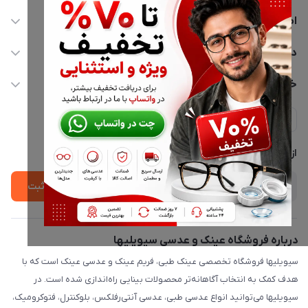
اطلاعات تماس
02177116909
دسترسی سریع
info@civiliha.com
حساب کاربری
خدمات مشتریان
ارسال فوری در تهران + ارسال به سراسر کشور
مجله فروشگاه
حریم خصوصی
لیست محصولات
پشتیبانی واتساپ 09397003162
درباره ما
از جدید‌ترین تخفیف‌ها با‌ خبر شوید
ثبت
درباره فروشگاه عینک و عدسی سیویلیها
سیویلیها فروشگاه تخصصی عینک طبی، فریم عینک و عدسی عینک است که با
هدف کمک به انتخاب آگاهانه‌تر محصولات بینایی راه‌اندازی شده است. در
سیویلیها می‌توانید انواع عدسی طبی، عدسی آنتی‌رفلکس، بلوکنترل، فتوکرومیک،