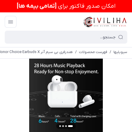
امكان صدور فاکتور برای
[تمامی بیمه ها]
سیویلیها
/
فهرست محصولات
/
هندزفری بی سیم آنر Honor Choice Earbuds X