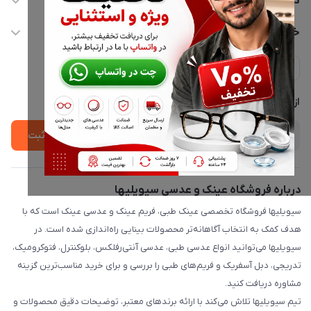
دسترسی سریع
info@civiliha.com
حساب کاربری
خدمات مشتریان
ارسال فوری در تهران + ارسال به سراسر کشور
مجله فروشگاه
حریم خصوصی
لیست محصولات
پشتیبانی واتساپ 09397003162
درباره ما
از جدید‌ترین تخفیف‌ها با‌ خبر شوید
ثبت
درباره فروشگاه عینک و عدسی سیویلیها
سیویلیها فروشگاه تخصصی عینک طبی، فریم عینک و عدسی عینک است که با
هدف کمک به انتخاب آگاهانه‌تر محصولات بینایی راه‌اندازی شده است. در
سیویلیها می‌توانید انواع عدسی طبی، عدسی آنتی‌رفلکس، بلوکنترل، فتوکرومیک،
تدریجی، دبل آسفریک و فریم‌های طبی را بررسی و برای خرید مناسب‌ترین گزینه
مشاوره دریافت کنید.
تیم سیویلیها تلاش می‌کند با ارائه برندهای معتبر، توضیحات دقیق محصولات و