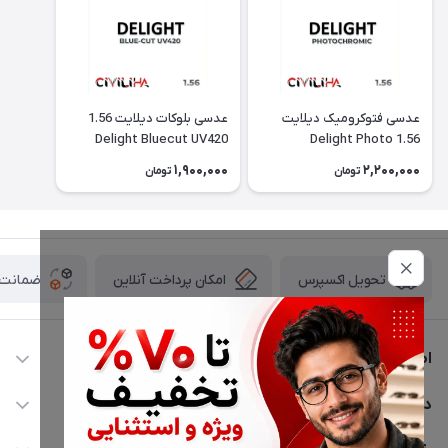
عدسی فتوکرومیک دیلایت
عدسی بلوکات دیلایت 1.56
Delight Bluecut UV420
1.56 Delight Photo
1,900,000
2,200,000
تومان
تومان
امکان پرداخت آنلاین
ضمانت ا
تحویل اکسپرس
اطلاعات تماس
02177116909
دسترسی سریع
info@civiliha.com
حساب کاربری