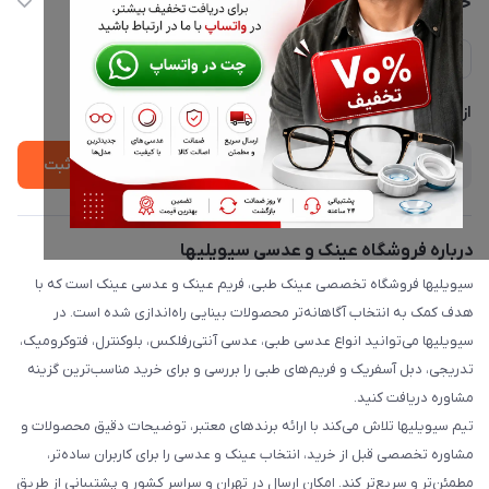
خدمات مشتریان
ارسال فوری در تهران + ارسال به سراسر کشور
مجله فروشگاه
حریم خصوصی
لیست محصولات
پشتیبانی واتساپ 09397003162
درباره ما
از جدید‌ترین تخفیف‌ها با‌ خبر شوید
ثبت
درباره فروشگاه عینک و عدسی سیویلیها
سیویلیها فروشگاه تخصصی عینک طبی، فریم عینک و عدسی عینک است که با
هدف کمک به انتخاب آگاهانه‌تر محصولات بینایی راه‌اندازی شده است. در
سیویلیها می‌توانید انواع عدسی طبی، عدسی آنتی‌رفلکس، بلوکنترل، فتوکرومیک،
تدریجی، دبل آسفریک و فریم‌های طبی را بررسی و برای خرید مناسب‌ترین گزینه
مشاوره دریافت کنید.
تیم سیویلیها تلاش می‌کند با ارائه برندهای معتبر، توضیحات دقیق محصولات و
مشاوره تخصصی قبل از خرید، انتخاب عینک و عدسی را برای کاربران ساده‌تر،
مطمئن‌تر و سریع‌تر کند. امکان ارسال در تهران و سراسر کشور و پشتیبانی از طریق