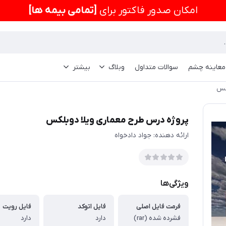
امكان صدور فاکتور برای
[تمامی بیمه ها]
 معاینه چشم
سوالات متداول
وبلاگ
بیشتر
لکس
پروژه درس طرح معماری ویلا دوبلکس
ارائه دهنده: جواد دادخواه
ویژگی‌ها
فرمت فایل اصلی
فایل اتوکد
فایل رویت
فشرده شده (rar)
دارد
دارد