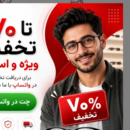
تحویل اکسپرس
امکان پرداخت 
اطلاعات تماس
02177116909
info@civiliha.com
ارسال فوری در تهران + ارسال به سراسر کشور
درباره فروشگاه عینک و عدسی سیویلیها
سیویلیها فروشگاه تخصصی عینک طبی، فریم عینک و عدسی عینک اس
سیویلیها می‌توانید انواع عدسی طبی، عدسی آنتی‌رفلکس، بلوکنترل