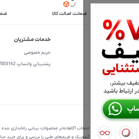
آنلاین
ضمانت اصالت کالا
ضما
دسترسی سریع
خدمات مشتریان
حساب کاربری
حریم خصوصی
مجله فروشگاه
پشتیبانی واتساپ 09397003162
لیست محصولات
درباره ما
ت که با هدف کمک به انتخاب آگاهانه‌تر محصولات بینایی راه‌اندازی شده 
، فتوکرومیک، تدریجی، دبل آسفریک و فریم‌های طبی را بررسی و برای خرید من