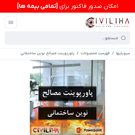
امكان صدور فاکتور برای
[تمامی بیمه ها]
سیویلیها
/
فهرست محصولات
/
پاورپوینت مصالح نوین ساختمانی