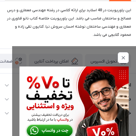
این پاورپوینت در 48 اسلاید برای ارائه کلاسی در رشته مهندسی معماری و درس
مصالح و ساختمان مناسب می باشد. این پاورپوینت خلاصه کتاب نانو فناوری در
معماری و مهندسی ساختمان نوشته احسان سروش نیا، کتایون تقی زاده و
محمود گلابچی می باشد.
امکان پرداخت آنلاین
ضمانت ا
تحویل اکسپرس
اطلاعات تماس
02177116909
دسترسی سریع
info@civiliha.com
حساب کاربری
خدمات مشتریان
ارسال فوری در تهران + ارسال به سراسر کشور
مجله فروشگاه
حریم خصوصی
لیست محصولات
پشتیبانی واتساپ 09397003162