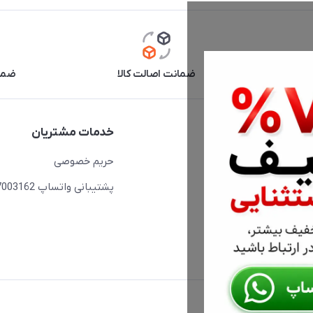
آنلاین
ضمانت اصالت کالا
ضما
دسترسی سریع
خدمات مشتریان
حساب کاربری
حریم خصوصی
مجله فروشگاه
پشتیبانی واتساپ 09397003162
لیست محصولات
درباره ما