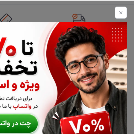
تحویل اکسپرس
امکان پرداخت 
اطلاعات تماس
02177116909
info@civiliha.com
ارسال فوری در تهران + ارسال به سراسر کشور
درباره فروشگاه عینک و عدسی سیویلیها