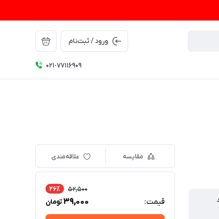
ورود / ثبت‌نام
021-77116909
مقایسه
علاقه‌مندی
26٪
52,500
39,000
قیمت:
تومان