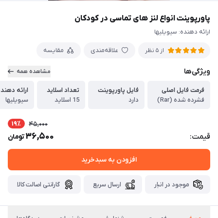
پاورپوینت انواع لنز های تماسی در کودکان
ارائه دهنده: سیویلیها
علاقه‌مندی
مقایسه
از 5 نظر
ویژگی‌ها
مشاهده همه
فرمت فایل اصلی
فایل پاورپوینت
تعداد اسلاید
ارائه دهند
فشرده شده (Rar)
دارد
15 اسلاید
سیویلیها
19٪
45,000
36,500
قیمت:
تومان
افزودن به سبدخرید
موجود در انبار
ارسال سریع
گارانتی اصالت کالا