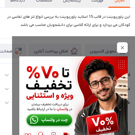
معرفی
فهرست
پیشنمایش
مشخصات
دیدگاه‌ها
این پاورپوینت در قالب 15 اسلاید پاورپوینت به بررسی انواع لنز های تماسی در
کودکان می پردازد و برای ارائه کلاسی برای دانشجویان مناسب می باشد.
امکان پرداخت آنلاین
ضمانت ا
تحویل اکسپرس
اطلاعات تماس
02177116909
دسترسی سریع
info@civiliha.com
حساب کاربری
خدمات مشتریان
ارسال فوری در تهران + ارسال به سراسر کشور
مجله فروشگاه
حریم خصوصی
لیست محصولات
پشتیبانی واتساپ 09397003162
درباره ما
از جدید‌ترین تخفیف‌ها با‌ خبر شوید