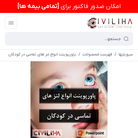
امكان صدور فاکتور برای
[تمامی بیمه ها]
سیویلیها
/
فهرست محصولات
/
پاورپوینت انواع لنز های تماسی در کودکان